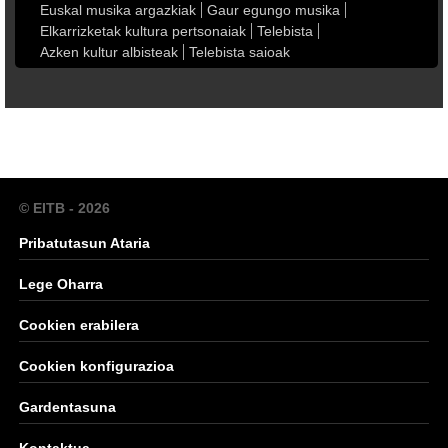
Euskal musika argazkiak
Gaur egungo musika
Elkarrizketak kultura pertsonaiak
Telebista
Azken kultur albisteak
Telebista saioak
© EITB - 2026
Pribatutasun Ataria
Lege Oharra
Cookien erabilera
Cookien konfigurazioa
Gardentasuna