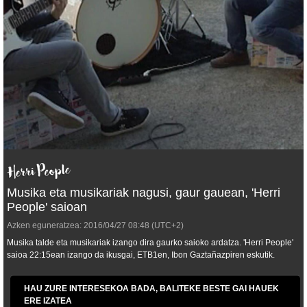
Musika eta musikariak nagusi, gaur gauean, 'Herri
People' saioan
Azken eguneratzea:
2016/04/27
08:48
(UTC+2)
Musika talde eta musikariak izango dira gaurko saioko ardatza. 'Herri People'
saioa 22:15ean izango da ikusgai, ETB1en, Ibon Gaztañazpiren eskutik.
HAU ZURE INTERESEKOA BADA, BALITEKE BESTE GAI HAUEK
ERE IZATEA