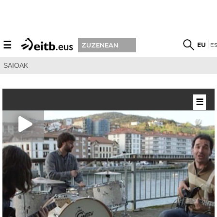
☰
EU
E
ZUZENEAN
SAIOAK
☰