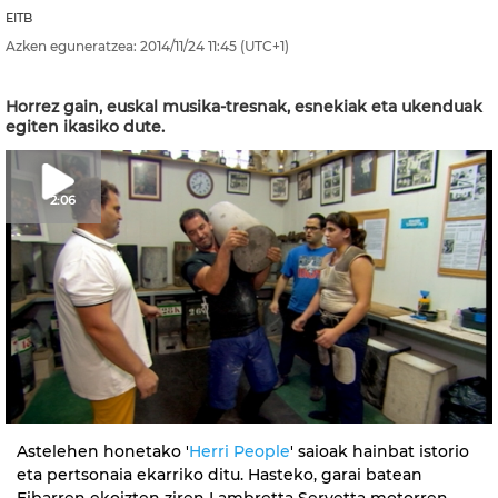
EITB
Azken eguneratzea:
2014/11/24
11:45
(UTC+1)
Horrez gain, euskal musika-tresnak, esnekiak eta ukenduak
egiten ikasiko dute.
2:06
Astelehen honetako '
Herri People
' saioak hainbat istorio
eta pertsonaia ekarriko ditu. Hasteko, garai batean
Eibarren ekoizten ziren Lambretta Servetta motorren