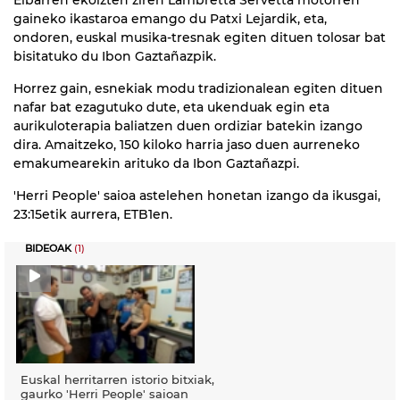
gaineko ikastaroa emango du Patxi Lejardik, eta,
ondoren, euskal musika-tresnak egiten dituen tolosar bat
bisitatuko du Ibon Gaztañazpik.
Horrez gain, esnekiak modu tradizionalean egiten dituen
nafar bat ezagutuko dute, eta ukenduak egin eta
aurikuloterapia baliatzen duen ordiziar batekin izango
dira. Amaitzeko, 150 kiloko harria jaso duen aurreneko
emakumearekin arituko da Ibon Gaztañazpi.
'Herri People' saioa astelehen honetan izango da ikusgai,
23:15etik aurrera, ETB1en.
BIDEOAK
(1)
Euskal herritarren istorio bitxiak,
gaurko 'Herri People' saioan