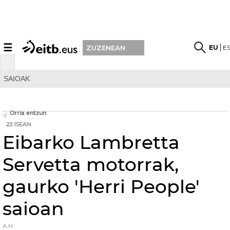
☰
EU
E
ZUZENEAN
SAIOAK
Orria entzun
23:15EAN
Eibarko Lambretta
Servetta motorrak,
gaurko 'Herri People'
saioan
A.H.