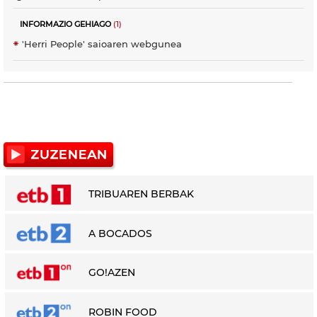
INFORMAZIO GEHIAGO
(1)
'Herri People' saioaren webgunea
TRIBUAREN BERBAK
A BOCADOS
GO!AZEN
ROBIN FOOD