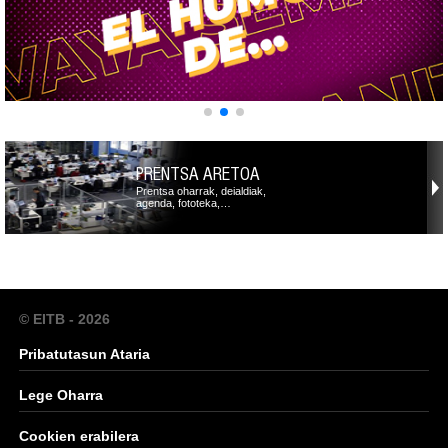
PRENTSA ARETOA
Prentsa oharrak, deialdiak,
agenda, fototeka,…
© EITB - 2026
Pribatutasun Ataria
Lege Oharra
Cookien erabilera