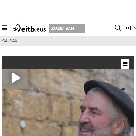
☰
EU
E
ZUZENEAN
SAIOAK
☰