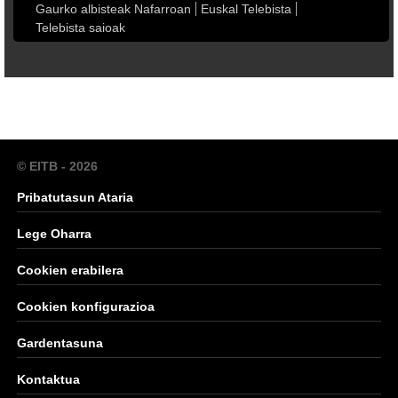
Gaurko albisteak Nafarroan
Euskal Telebista
Telebista saioak
© EITB - 2026
Pribatutasun Ataria
Lege Oharra
Cookien erabilera
Cookien konfigurazioa
Gardentasuna
Kontaktua