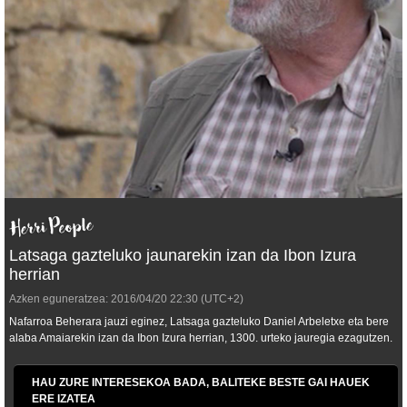
Latsaga gazteluko jaunarekin izan da Ibon Izura
herrian
Azken eguneratzea:
2016/04/20
22:30
(UTC+2)
Nafarroa Beherara jauzi eginez, Latsaga gazteluko Daniel Arbeletxe eta bere
alaba Amaiarekin izan da Ibon Izura herrian, 1300. urteko jauregia ezagutzen.
HAU ZURE INTERESEKOA BADA, BALITEKE BESTE GAI HAUEK
ERE IZATEA