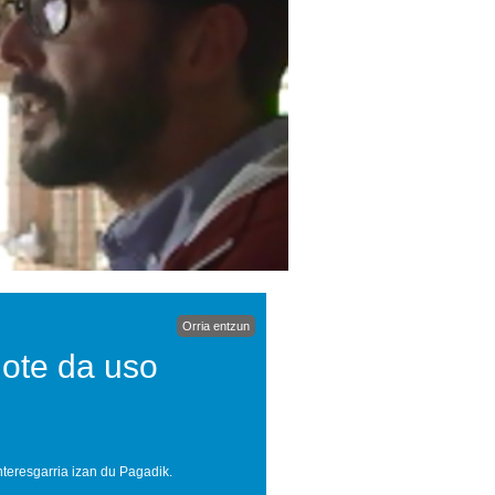
Orria entzun
 ote da uso
nteresgarria izan du Pagadik.