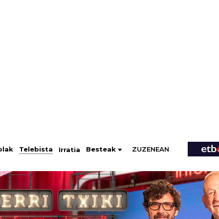
ZUZENEAN
Telebista
Besteak
olak
Irratia