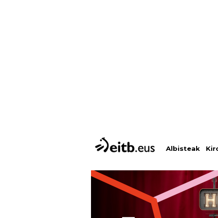
Albisteak
Kir