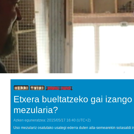
Etxera bueltatzeko gai izango
mezularia?
Azken eguneratzea:
2015/05/17
16:40
(UTC+2)
Uso mezulariz osatutako usategi ederra duten aita-semearekin solasaldi i