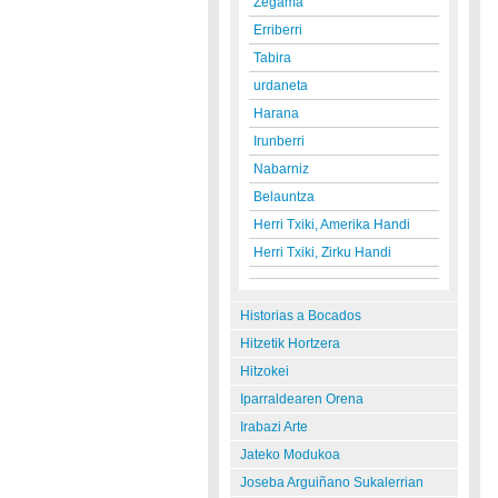
Zegama
Erriberri
Tabira
urdaneta
Harana
Irunberri
Nabarniz
Belauntza
Herri Txiki, Amerika Handi
Herri Txiki, Zirku Handi
Historias a Bocados
Hitzetik Hortzera
Hitzokei
Iparraldearen Orena
Irabazi Arte
Jateko Modukoa
Joseba Arguiñano Sukalerrian