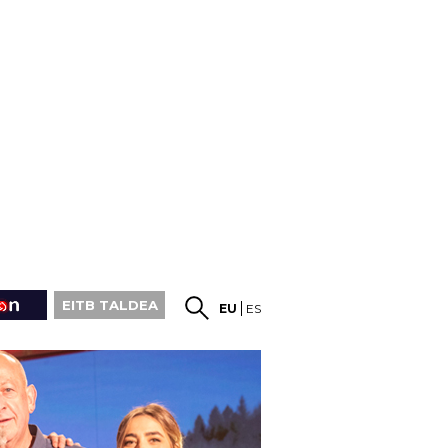
EITB TALDEA
EU
ES