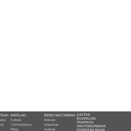
GAZTEA
TEAK:
KIROLAK:
BIDEO MULTIMEDIA
EGURALDIA
tatea
Futbola
Bideoak
TRAFIKOA
ia
Txirrindularitza
Argazkiak
HAUTESKUNDEAK
Pilota
Audioak
ZOZKETAK DOAN