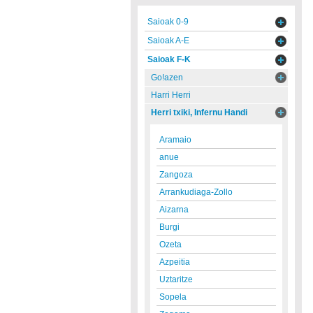
Saioak 0-9
Saioak A-E
Saioak F-K
Go!azen
Harri Herri
Herri txiki, Infernu Handi
Aramaio
anue
Zangoza
Arrankudiaga-Zollo
Aizarna
Burgi
Ozeta
Azpeitia
Uztaritze
Sopela