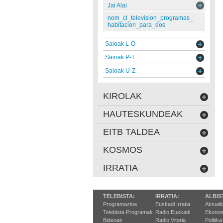
Jai Alai
nom_cl_television_programas_
habitacion_para_dos
Saioak L-O
Saioak P-T
Saioak U-Z
KIROLAK
HAUTESKUNDEAK
EITB TALDEA
KOSMOS
IRRATIA
TELEBISTA:
IRRATIA:
ALBIS
Programazioa
Euskadi Irratia
Aktuali
Telebista Programak
Radio Euskadi
Ekonom
Bideoak
Radio Vitoria
Politika