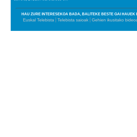
HAU ZURE INTERESEKOA BADA, BALITEKE BESTE GAI HAUEK 
Euskal Telebista
Telebista saioak
Gehien ikusitako bideo