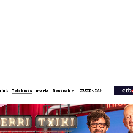
ZUZENEAN
Telebista
Besteak
olak
Irratia