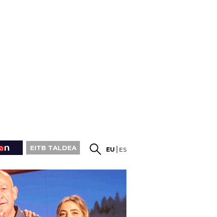
EITB TALDEA
EU
ES