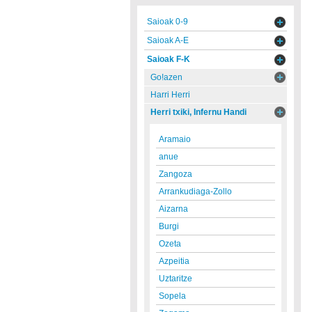
Saioak 0-9
Saioak A-E
Saioak F-K
Go!azen
Harri Herri
Herri txiki, Infernu Handi
Aramaio
anue
Zangoza
Arrankudiaga-Zollo
Aizarna
Burgi
Ozeta
Azpeitia
Uztaritze
Sopela