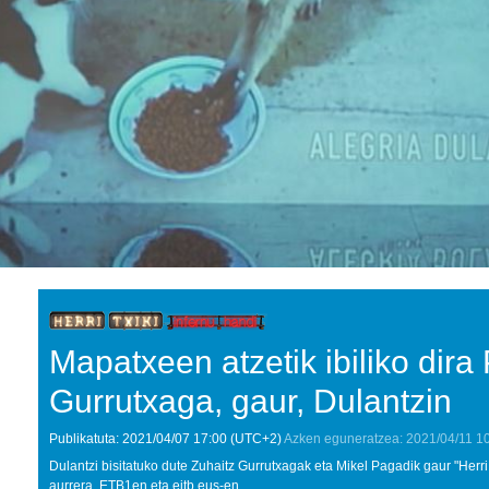
Mapatxeen atzetik ibiliko dira
Gurrutxaga, gaur, Dulantzin
Publikatuta:
2021/04/07
17:00
(UTC+2)
Azken eguneratzea:
2021/04/11
1
Dulantzi bisitatuko dute Zuhaitz Gurrutxagak eta Mikel Pagadik gaur "Herri 
aurrera, ETB1en eta eitb.eus-en.