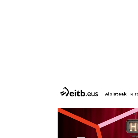
Albisteak
Kir