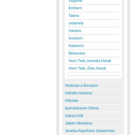
Zegama
Erriberri
Tabira
urdaneta
Harana
Irunberri
Nabarniz
Belauntza
Herri Txiki, Amerika Handi
Herri Txiki, Zirku Handi
Historias a Bocados
Hitzetik Hortzera
Hitzokei
Iparraldearen Orena
Irabazi Arte
Jateko Modukoa
Joseba Arguiñano Sukalerrian