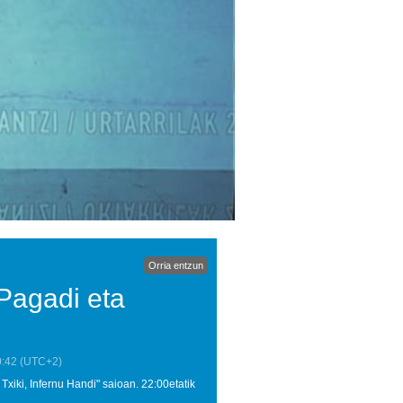
Orria entzun
 Pagadi eta
0:42
(UTC+2)
Txiki, Infernu Handi" saioan. 22:00etatik