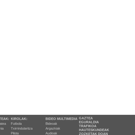
GAZTEA
TEAK:
KIROLAK:
BIDEO MULTIMEDIA
EGURALDIA
tatea
Futbola
Bideoak
TRAFIKOA
ia
Txirrindularitza
Argazkiak
HAUTESKUNDEAK
Pilota
Audioak
ZOZKETAK DOAN