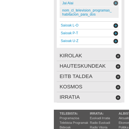
Jai Alai
nom_cl_television_programas_
habitacion_para_dos
Saioak L-O
Saioak P-T
Saioak U-Z
KIROLAK
HAUTESKUNDEAK
EITB TALDEA
KOSMOS
IRRATIA
TELEBISTA:
IRRATIA:
ALBIS
Programazioa
Euskadi Irratia
Aktuali
Telebista Programak
Radio Euskadi
Ekonom
Bideoak
Radio Vitoria
Politika