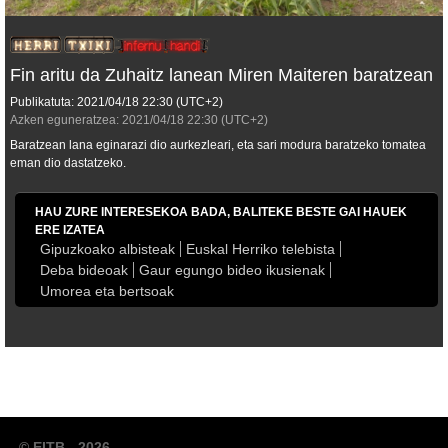
Fin aritu da Zuhaitz lanean Miren Maiteren baratzean
Publikatuta:
2021/04/18
22:30
(UTC+2)
Azken eguneratzea:
2021/04/18
22:30
(UTC+2)
Baratzean lana eginarazi dio aurkezleari, eta sari modura baratzeko tomatea
eman dio dastatzeko.
HAU ZURE INTERESEKOA BADA, BALITEKE BESTE GAI HAUEK
ERE IZATEA
Gipuzkoako albisteak
Euskal Herriko telebista
Deba bideoak
Gaur egungo bideo ikusienak
Umorea eta bertsoak
© EITB - 2026