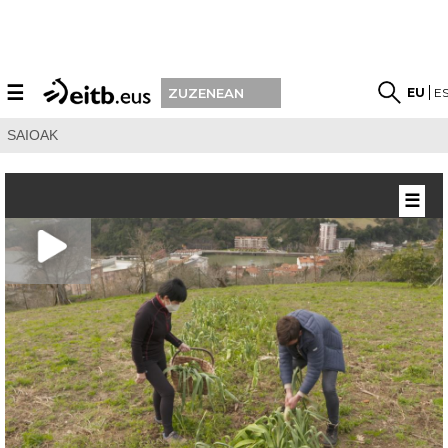
☰
EU
E
ZUZENEAN
SAIOAK
☰