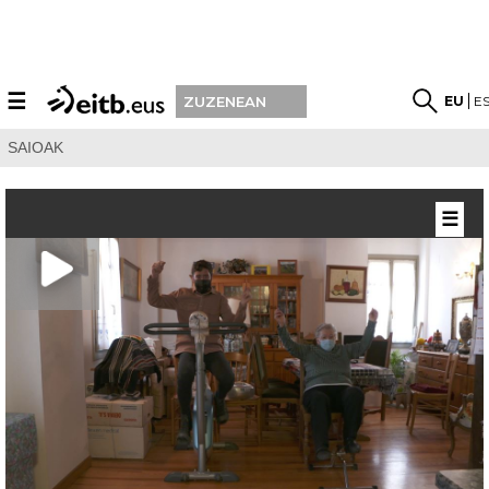
☰
EU
E
ZUZENEAN
SAIOAK
☰