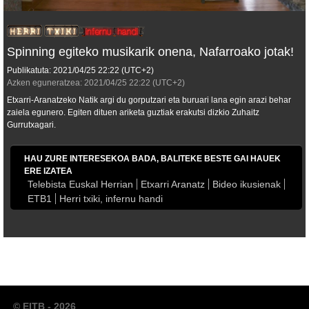
Spinning egiteko musikarik onena, Nafarroako jotak!
Publikatuta:
2021/04/25
22:22
(UTC+2)
Azken eguneratzea:
2021/04/25
22:22
(UTC+2)
Etxarri-Aranatzeko Natik argi du gorputzari eta buruari lana egin arazi behar
zaiela egunero. Egiten dituen ariketa guztiak erakutsi dizkio Zuhaitz
Gurrutxagari.
HAU ZURE INTERESEKOA BADA, BALITEKE BESTE GAI HAUEK
ERE IZATEA
Telebista Euskal Herrian
Etxarri Aranatz
Bideo ikusienak
ETB1
Herri txiki, infernu handi
© EITB - 2026