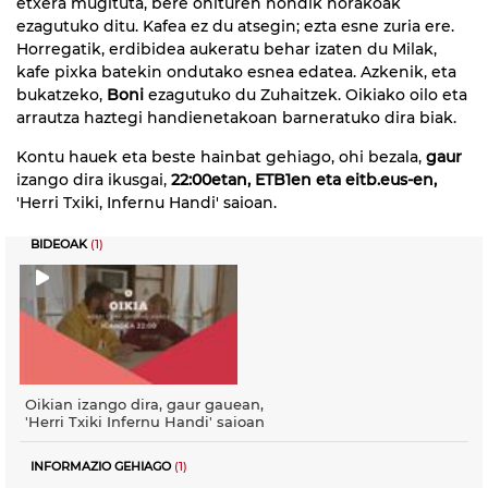
etxera mugituta, bere ohituren nondik norakoak
ezagutuko ditu. Kafea ez du atsegin; ezta esne zuria ere.
Horregatik, erdibidea aukeratu behar izaten du Milak,
kafe pixka batekin ondutako esnea edatea. Azkenik, eta
bukatzeko,
Boni
ezagutuko du Zuhaitzek. Oikiako oilo eta
arrautza haztegi handienetakoan barneratuko dira biak.
Kontu hauek eta beste hainbat gehiago, ohi bezala,
gaur
izango dira ikusgai,
22:00etan, ETB1en eta eitb.eus-en,
'Herri Txiki, Infernu Handi' saioan.
BIDEOAK
(1)
Oikian izango dira, gaur gauean,
'Herri Txiki Infernu Handi' saioan
INFORMAZIO GEHIAGO
(1)