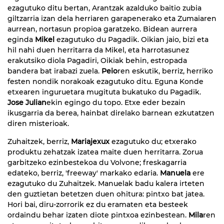
ezagutuko ditu bertan, Arantzak azalduko baitio zubia
giltzarria izan dela herriaren garapenerako eta Zumaiaren
aurrean, nortasun propioa garatzeko. Bidean aurrera
eginda
Mikel
ezagutuko du Pagadik. Oikian jaio, bizi eta
hil nahi duen herritarra da Mikel, eta harrotasunez
erakutsiko diola Pagadiri, Oikiak behin, estropada
bandera bat irabazi zuela.
Peio
ren eskutik, berriz, herriko
festen nondik norakoak ezagutuko ditu. Eguna Konde
etxearen inguruetara mugituta bukatuko du Pagadik.
Jose Julian
ekin egingo du topo. Etxe eder bezain
ikusgarria da berea, hainbat direlako barnean ezkutatzen
diren misterioak.
Zuhaitzek, berriz,
Mariajexux
ezagutuko du; etxerako
produktu zehatzak izatea maite duen herritarra. Zorua
garbitzeko ezinbestekoa du Volvone; freskagarria
edateko, berriz, 'freeway' markako edaria.
Manuela
ere
ezagutuko du Zuhaitzek. Manuelak badu kalera irteten
den guztietan betetzen duen ohitura: pintxo bat jatea.
Hori bai, diru-zorrorik ez du eramaten eta besteek
ordaindu behar izaten diote pintxoa ezinbestean.
Mila
ren