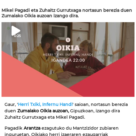
Mikel Pagadi eta Zuhaitz Gurrutxaga nortasun berezia duen
Zumaiako Oikia auzoan izango dira.
0:25
Gaur, '
Herri Txiki, Infernu Handi
' saioan, nortasun berezia
duen
Zumaiako Oikia auzoan,
Gipuzkoan, izango dira
Zuhaitz Gurrutxaga eta Mikel Pagadi.
Pagadik
Arantza
ezagutuko du Mantzizidor zubiaren
inguruetan. Oikiako herri izaeraren ezaugarriak