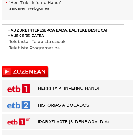
'Herr Txiki, Infernu Handi'
saioaren webgunea
HAU ZURE INTERESEKOA BADA, BALITEKE BESTE GAI
HAUEK ERE IZATEA
Telebista
Telebista saioak
Telebista Programazioa
HERRI TXIKI INFERNU HANDI
HISTORIAS A BOCADOS
IRABAZI ARTE (5. DENBORALDIA)