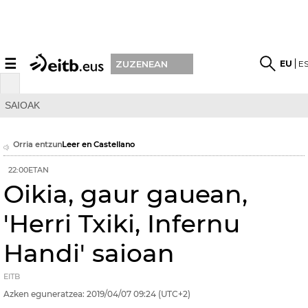
☰
EU
E
ZUZENEAN
SAIOAK
Orria entzun
Leer en Castellano
22:00ETAN
Oikia, gaur gauean,
'Herri Txiki, Infernu
Handi' saioan
EITB
Azken eguneratzea:
2019/04/07
09:24
(UTC+2)