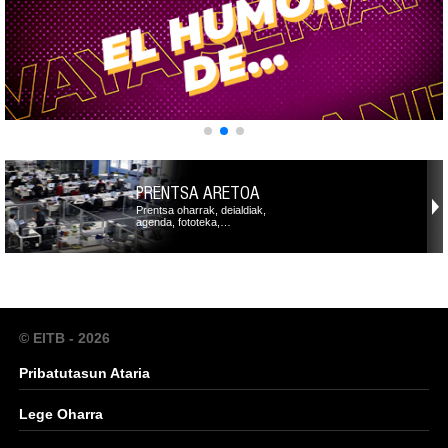
PRENTSA ARETOA
Prentsa oharrak, deialdiak,
agenda, fototeka,…
© EITB - 2026
Pribatutasun Ataria
Lege Oharra