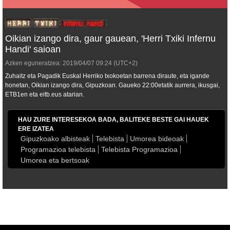
Oikian izango dira, gaur gauean, 'Herri Txiki Infernu
Handi' saioan
Azken eguneratzea:
2019/04/07
09:24
(UTC+2)
Zuhaitz eta Pagadik Euskal Herriko txokoetan barrena diraute, eta igande
honetan, Oikian izango dira, Gipuzkoan. Gaueko 22:00etatik aurrera, ikusgai,
ETB1en eta eitb.eus atarian.
HAU ZURE INTERESEKOA BADA, BALITEKE BESTE GAI HAUEK
ERE IZATEA
Gipuzkoako albisteak
Telebista
Umorea bideoak
Programazioa telebista
Telebista Programazioa
Umorea eta bertsoak