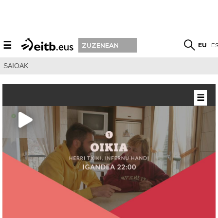
☰
EU
E
ZUZENEAN
SAIOAK
☰