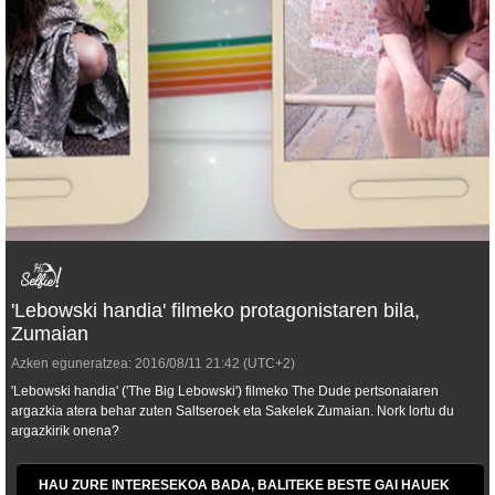
'Lebowski handia' filmeko protagonistaren bila,
Zumaian
Azken eguneratzea:
2016/08/11
21:42
(UTC+2)
'Lebowski handia' ('The Big Lebowski') filmeko The Dude pertsonaiaren
argazkia atera behar zuten Saltseroek eta Sakelek Zumaian. Nork lortu du
argazkirik onena?
HAU ZURE INTERESEKOA BADA, BALITEKE BESTE GAI HAUEK