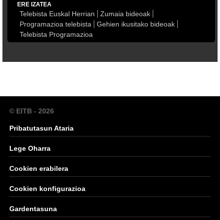
ERE IZATEA
Telebista Euskal Herrian
Zumaia bideoak
Programazioa telebista
Gehien ikusitako bideoak
Telebista Programazioa
© EITB - 2026
Pribatutasun Ataria
Lege Oharra
Cookien erabilera
Cookien konfigurazioa
Gardentasuna