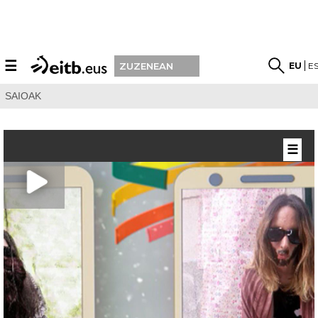
☰
EU
E
ZUZENEAN
SAIOAK
☰