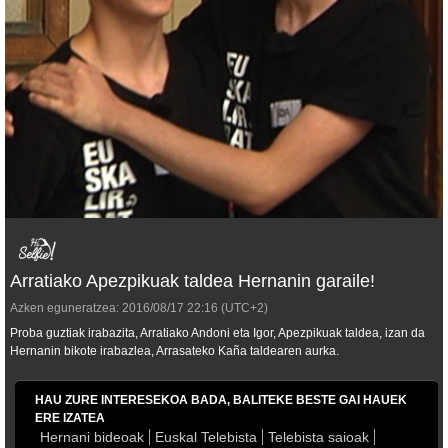
Arratiako Apezpikuak taldea Hernanin garaile!
Azken eguneratzea:
2016/08/17
22:16
(UTC+2)
Proba guztiak irabazita, Arratiako Andoni eta Igor, Apezpikuak taldea, izan da
Hernanin bikote irabazlea, Arrasateko Kaña taldearen aurka.
HAU ZURE INTERESEKOA BADA, BALITEKE BESTE GAI HAUEK
ERE IZATEA
Hernani bideoak
Euskal Telebista
Telebista saioak