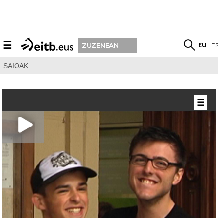
☰
EU
E
ZUZENEAN
SAIOAK
☰