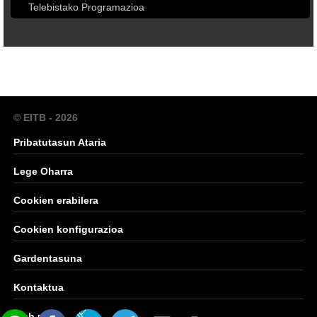
Telebistako Programazioa
© EITB - 2026
Pribatutasun Ataria
Lege Oharra
Cookien erabilera
Cookien konfigurazioa
Gardentasuna
Kontaktua
Web mapa