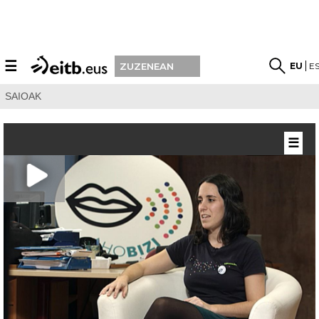
☰
EU
E
ZUZENEAN
SAIOAK
☰