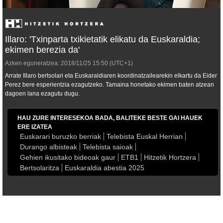
Illaro: 'Txinparta txikietatik elikatu da Euskaraldia;
ekimen berezia da'
Azken eguneratzea:
2018/11/25
15:50
(UTC+1)
Arrate Illaro bertsolari eta Euskaraldiaren koordinatzailearekin elkartu da Eider
Perez bere esperientzia ezagutzeko. Tamaina honetako ekimen baten atzean
dagoen lana ezagutu dugu.
HAU ZURE INTERESEKOA BADA, BALITEKE BESTE GAI HAUEK
ERE IZATEA
Euskarari buruzko berriak
Telebista Euskal Herrian
Durango albisteak
Telebista saioak
Gehien ikusitako bideoak gaur
ETB1
Hitzetik Hortzera
Bertsolaritza
Euskaraldia abestia 2025