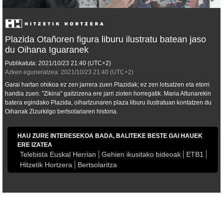
Plazida Otañoren figura liburu ilustratu batean jaso
du Oihana Iguaranek
Publikatuta:
2021/10/23
21:40
(UTC+2)
Azken eguneratzea:
2021/10/23
21:40
(UTC+2)
Garai hartan ohikoa ez zen jarrera zuen Plazidak; ez zen lotsatzen eta etorri
handia zuen. "Zikina" gaitzizena ere jarri zioten horregatik. Maria Altunarekin
batera egindako
Plazida, oihartzunaren plaza
liburu ilustratuan kontatzen du
Oihanak Zizurkilgo bertsolariaren historia.
HAU ZURE INTERESEKOA BADA, BALITEKE BESTE GAI HAUEK
ERE IZATEA
Telebista Euskal Herrian
Gehien ikusitako bideoak
ETB1
Hitzetik Hortzera
Bertsolaritza