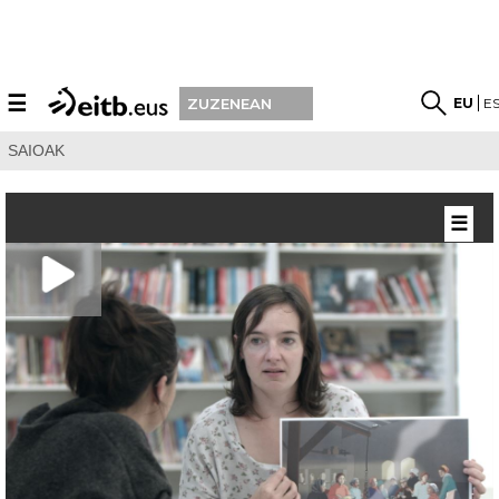
☰
EU
E
ZUZENEAN
SAIOAK
☰