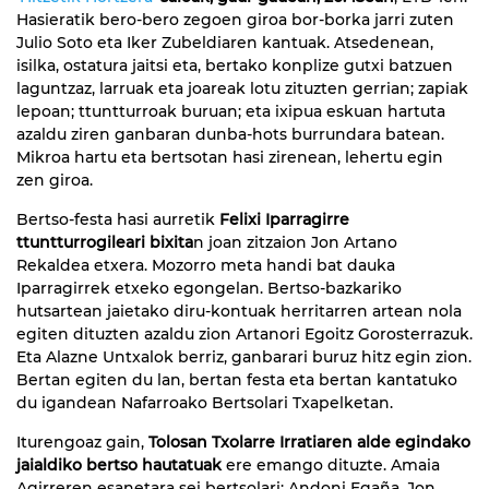
Hasieratik bero-bero zegoen giroa bor-borka jarri zuten
Julio Soto eta Iker Zubeldiaren kantuak. Atsedenean,
isilka, ostatura jaitsi eta, bertako konplize gutxi batzuen
laguntzaz, larruak eta joareak lotu zituzten gerrian; zapiak
lepoan; ttuntturroak buruan; eta ixipua eskuan hartuta
azaldu ziren ganbaran dunba-hots burrundara batean.
Mikroa hartu eta bertsotan hasi zirenean, lehertu egin
zen giroa.
Bertso-festa hasi aurretik
Felixi Iparragirre
ttuntturrogileari bixita
n joan zitzaion Jon Artano
Rekaldea etxera. Mozorro meta handi bat dauka
Iparragirrek etxeko egongelan. Bertso-bazkariko
hutsartean jaietako diru-kontuak herritarren artean nola
egiten dituzten azaldu zion Artanori Egoitz Gorosterrazuk.
Eta Alazne Untxalok berriz, ganbarari buruz hitz egin zion.
Bertan egiten du lan, bertan festa eta bertan kantatuko
du igandean Nafarroako Bertsolari Txapelketan.
Iturengoaz gain,
Tolosan Txolarre Irratiaren alde egindako
jaialdiko bertso hautatuak
ere emango dituzte. Amaia
Agirreren esanetara sei bertsolari: Andoni Egaña, Jon