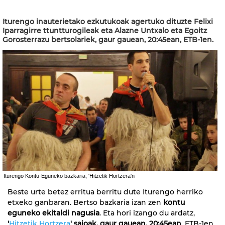
Iturengo inauterietako ezkutukoak agertuko dituzte Felixi
Iparragirre ttuntturogileak eta Alazne Untxalo eta Egoitz
Gorosterrazu bertsolariek, gaur gauean, 20:45ean, ETB-1en.
Iturengo Kontu-Eguneko bazkaria, 'Hitzetik Hortzera'n
Beste urte betez erritua berritu dute Iturengo herriko
etxeko ganbaran. Bertso bazkaria izan zen
kontu
eguneko ekitaldi nagusia
. Eta hori izango du ardatz,
'
Hitzetik Hortzera
' saioak, gaur gauean, 20:45ean
, ETB-1en.