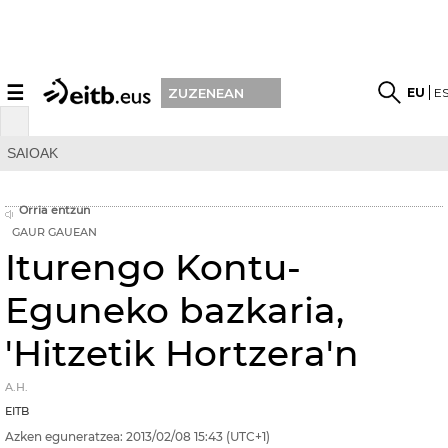
☰
EU
E
ZUZENEAN
SAIOAK
Orria entzun
GAUR GAUEAN
Iturengo Kontu-
Eguneko bazkaria,
'Hitzetik Hortzera'n
A.H.
EITB
Azken eguneratzea:
2013/02/08
15:43
(UTC+1)