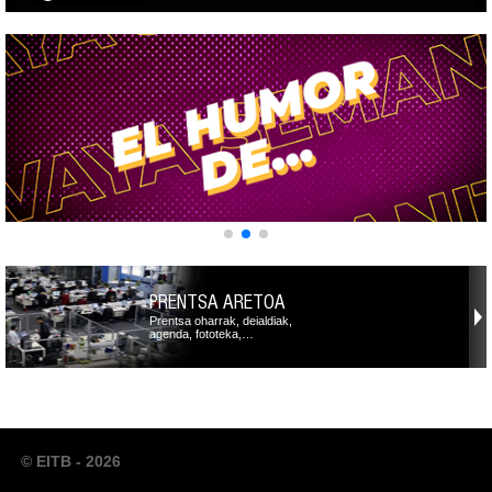
PRENTSA ARETOA
Prentsa oharrak, deialdiak,
agenda, fototeka,…
© EITB - 2026