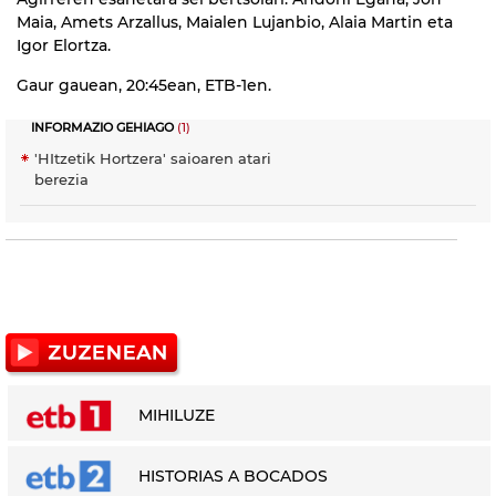
Maia, Amets Arzallus, Maialen Lujanbio, Alaia Martin eta
Igor Elortza.
Gaur gauean, 20:45ean,
ETB-1en.
INFORMAZIO GEHIAGO
(1)
'HItzetik Hortzera' saioaren atari
berezia
MIHILUZE
HISTORIAS A BOCADOS