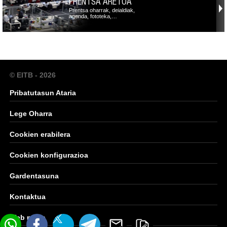
PRENTSA ARETOA
Prentsa oharrak, deialdiak,
agenda, fototeka,…
© EITB - 2026
Pribatutasun Ataria
Lege Oharra
Cookien erabilera
Cookien konfigurazioa
Gardentasuna
Kontaktua
Web mapa