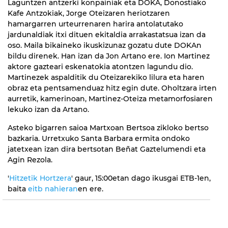
Laguntzen antzerki konpainiak eta DOKA, Donostiako
Kafe Antzokiak, Jorge Oteizaren heriotzaren
hamargarren urteurrenaren harira antolatutako
jardunaldiak itxi dituen ekitaldia arrakastatsua izan da
oso. Maila bikaineko ikuskizunaz gozatu dute DOKAn
bildu direnek. Han izan da Jon Artano ere. Ion Martinez
aktore gazteari eskenatokia atontzen lagundu dio.
Martinezek aspalditik du Oteizarekiko lilura eta haren
obraz eta pentsamenduaz hitz egin dute. Oholtzara irten
aurretik, kamerinoan, Martinez-Oteiza metamorfosiaren
lekuko izan da Artano.
Asteko bigarren saioa Martxoan Bertsoa zikloko bertso
bazkaria. Urretxuko Santa Barbara ermita ondoko
jatetxean izan dira bertsotan Beñat Gaztelumendi eta
Agin Rezola.
'
Hitzetik Hortzera
' gaur, 15:00etan dago ikusgai ETB-1en,
baita
eitb nahieran
en ere.