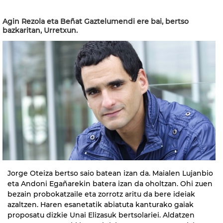
Agin Rezola eta Beñat Gaztelumendi ere bai, bertso
bazkaritan, Urretxun.
Jorge Oteiza bertso saio batean izan da. Maialen Lujanbio
eta Andoni Egañarekin batera izan da oholtzan. Ohi zuen
bezain probokatzaile eta zorrotz aritu da bere ideiak
azaltzen. Haren esanetatik abiatuta kanturako gaiak
proposatu dizkie Unai Elizasuk bertsolariei. Aldatzen