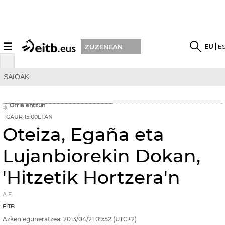
☰
EU
E
ZUZENEAN
SAIOAK
Orria entzun
GAUR 15:00ETAN
Oteiza, Egaña eta
Lujanbiorekin Dokan,
'Hitzetik Hortzera'n
A.E.
EITB
Azken eguneratzea:
2013/04/21
09:52
(UTC+2)