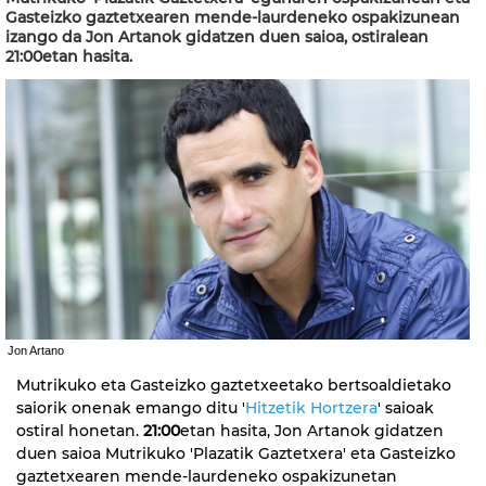
Gasteizko gaztetxearen mende-laurdeneko ospakizunean
izango da Jon Artanok gidatzen duen saioa, ostiralean
21:00etan hasita.
Jon Artano
Mutrikuko eta Gasteizko gaztetxeetako bertsoaldietako
saiorik onenak emango ditu '
Hitzetik Hortzera
' saioak
ostiral honetan.
21:00
etan hasita, Jon Artanok gidatzen
duen saioa Mutrikuko 'Plazatik Gaztetxera' eta Gasteizko
gaztetxearen mende-laurdeneko ospakizunetan