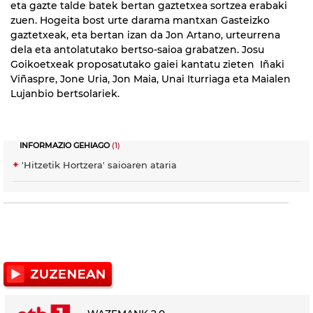
eta gazte talde batek bertan gaztetxea sortzea erabaki
zuen. Hogeita bost urte darama mantxan Gasteizko
gaztetxeak, eta bertan izan da Jon Artano, urteurrena
dela eta antolatutako bertso-saioa grabatzen. Josu
Goikoetxeak proposatutako gaiei kantatu zieten Iñaki
Viñaspre, Jone Uria, Jon Maia, Unai Iturriaga eta Maialen
Lujanbio bertsolariek.
INFORMAZIO GEHIAGO
(1)
'Hitzetik Hortzera' saioaren ataria