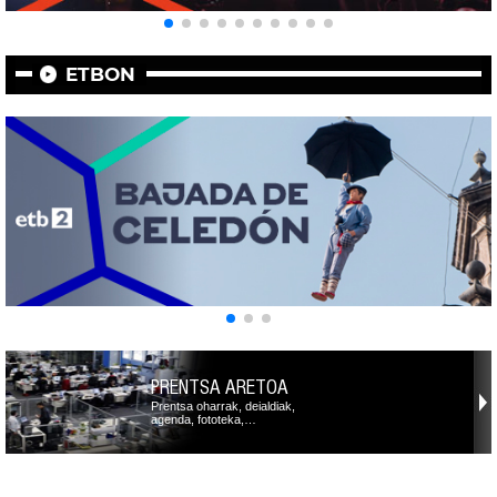
ETBON
PRENTSA ARETOA
Prentsa oharrak, deialdiak,
agenda, fototeka,…