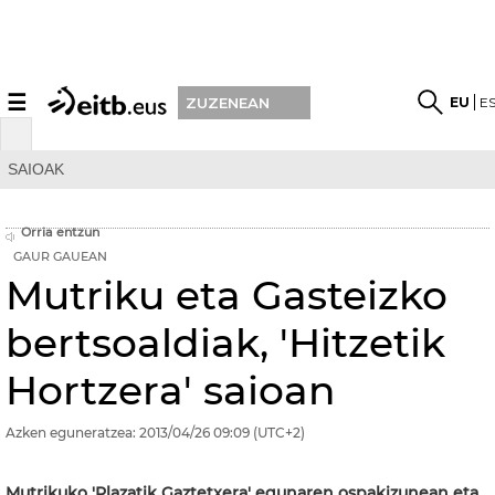
☰
EU
E
ZUZENEAN
SAIOAK
Orria entzun
GAUR GAUEAN
Mutriku eta Gasteizko
bertsoaldiak, 'Hitzetik
Hortzera' saioan
Azken eguneratzea:
2013/04/26
09:09
(UTC+2)
Mutrikuko 'Plazatik Gaztetxera' egunaren ospakizunean eta