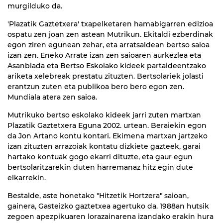
murgilduko da.
'Plazatik Gaztetxera' txapelketaren hamabigarren edizioa
ospatu zen joan zen astean Mutrikun. Ekitaldi ezberdinak
egon ziren egunean zehar, eta arratsaldean bertso saioa
izan zen. Eneko Arrate izan zen saioaren aurkezlea eta
Asanblada eta Bertso Eskolako kideek partaideentzako
ariketa xelebreak prestatu zituzten. Bertsolariek jolasti
erantzun zuten eta publikoa bero bero egon zen.
Mundiala atera zen saioa.
Mutrikuko bertso eskolako kideek jarri zuten martxan
Plazatik Gaztetxera Eguna 2002. urtean. Beraiekin egon
da Jon Artano kontu kontari. Ekimena martxan jartzeko
izan zituzten arrazoiak kontatu dizkiete gazteek, garai
hartako kontuak gogo ekarri dituzte, eta gaur egun
bertsolaritzarekin duten harremanaz hitz egin dute
elkarrekin.
Bestalde, aste honetako "Hitzetik Hortzera" saioan,
gainera, Gasteizko gaztetxea agertuko da. 1988an hutsik
zegoen apezpikuaren lorazainarena izandako erakin hura