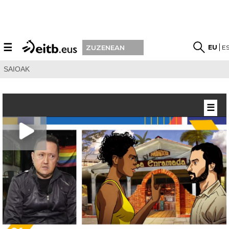
☰
EU
E
ZUZENEAN
SAIOAK
☰