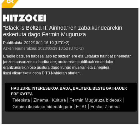
''Black is Beltza II: Ainhoa''ren zabalkundearekin
eskertuta dago Fermin Muguruza
Publikatuta:
2022/10/11
16:10
(UTC+2)
Azken eguneratzea:
2023/03/29
10:52
(UTC+2)
Eragile batzuen babesa jaso ez bazuen ere eta Estatuko hainbat zinemetan
jartzen ausartzen ez badira ere, orokorrean publikoak emandako
erantzunarekin oso gustura dago Irungo musikari eta zinegilea.
Ikusi elkarrizketa osoa EITB Nahieran atarian.
HAU ZURE INTERESEKOA BADA, BALITEKE BESTE GAI HAUEK
ERE IZATEA
Telebista
Zinema
Kultura
Fermin Muguruza bideoak
Gehien ikusitako bideoak gaur
ETB1
Euskal Zinema