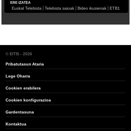
ERE IZATEA
Euskal Telebista
Telebista saioak
Bideo ikusienak
ETB1
© EITB - 2026
Pribatutasun Ataria
Lege Oharra
Cookien erabilera
Cookien konfigurazioa
Gardentasuna
Kontaktua