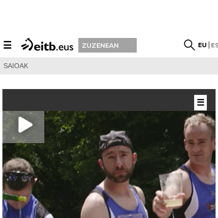
☰
EU
E
ZUZENEAN
SAIOAK
☰