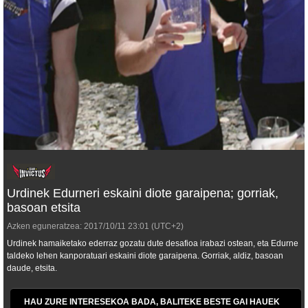
Urdinek Edurneri eskaini diote garaipena; gorriak,
basoan etsita
Azken eguneratzea:
2017/10/11
23:01
(UTC+2)
Urdinek hamaiketako ederraz gozatu dute desafioa irabazi ostean, eta Edurne
taldeko lehen kanporatuari eskaini diote garaipena. Gorriak, aldiz, basoan
daude, etsita.
HAU ZURE INTERESEKOA BADA, BALITEKE BESTE GAI HAUEK