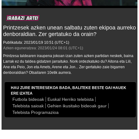
Printzesek azken unean salbatu zuten ekipoa aurreko
denboraldian. Zer gertatuko da orain?
Publikatuta:
2023/01/19
10:51
(UTC+1)
Azken eguneratzea:
2023/01/24
08:01
(UTC+1)
Printzesa taldearen iraupena jokoan izan zuten azken partidan neskek, baina
Larrak ez du taldea gidatzen jarraituko. Nork ordezkatuko du? Aitona eta Lili,
Ane eta Peio, Jon eta Amets, Arene eta Jon... Zer gertatuko zaie bigarren
denboraldian? Otsailaren 10etik aurrera.
HAU ZURE INTERESEKOA BADA, BALITEKE BESTE GAI HAUEK
ERE IZATEA
Futbola bideoak
Euskal Herriko telebista
Telebista saioak
Gehien ikusitako bideoak gaur
Telebista Programazioa