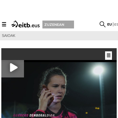
☰
EU
E
ZUZENEAN
SAIOAK
☰