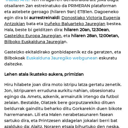
otsailaren 2an estreinatuko da PRIMERAN plataforman
eta astebete geroago (hilaren 9an) ETB1en. Dagoeneko
egin dira bi
aurrestreinaldi
:
Donostiako Victoria Eugenia
Antzokian
bata eta
Iruñeko Baluarteko Jauregian
bestea.
Hala, beste bi gelditzen dira:
hilaren 20an, 12:30ean
,
Gasteizko Europa Jauregian
, eta
hilaren 28an
,
12:00etan,
Bilboko Euskalduna Jauregia
n.
Gasteizko ekitaldirako gonbidapenik ez da geratzen, eta
Bilbokoak
Euskalduna Jauregiko webgunean
eskuratu
daitezke.
Lehen atala ikusteko aukera, primizian
Hiru hilabete joan dira moto istripu latza gertatu zenetik.
Jon, istripuaren erruduna aurkitu nahian, obsesionatu
egingo da. Amets, azkenik, armairutik irtengo da futbol
zelaian. Bestalde, Olatzek bere gorputzarekiko dituen
beldurrak gainditu beharko ditu Gorkarekin duen bikote
harremanean. Lili eta Malen nerabetasunaren fasean
sartuko dira, eta Printzesen aldagelan jokalari berri bat
azalduko da: Alaitz, Noraren etsaia bihurtuko den neska.