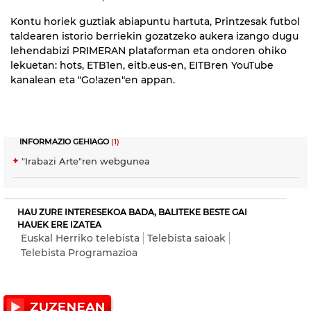
Kontu horiek guztiak abiapuntu hartuta, Printzesak futbol
taldearen istorio berriekin gozatzeko aukera izango dugu
lehendabizi PRIMERAN plataforman eta ondoren ohiko
lekuetan: hots, ETB1en, eitb.eus-en, EITBren YouTube
kanalean eta "Go!azen"en appan.
INFORMAZIO GEHIAGO
(1)
"Irabazi Arte"ren webgunea
HAU ZURE INTERESEKOA BADA, BALITEKE BESTE GAI
HAUEK ERE IZATEA
Euskal Herriko telebista
Telebista saioak
Telebista Programazioa