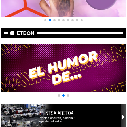
ETBON
PRENTSA ARETOA
Prentsa oharrak, deialdiak,
agenda, fototeka,…