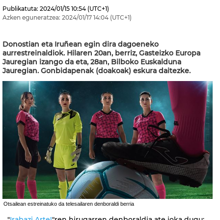
Publikatuta:
2024/01/15
10:54
(UTC+1)
Azken eguneratzea:
2024/01/17
14:04
(UTC+1)
Donostian eta Iruñean egin dira dagoeneko
aurrestreinaldiok. Hilaren 20an, berriz, Gasteizko Europa
Jauregian izango da eta, 28an, Bilboko Euskalduna
Jauregian. Gonbidapenak (doakoak) eskura daitezke.
Otsailean estreinatuko da telesailaren denboraldi berria
"
Irabazi Arte!
"ren hirugarren denboraldia ate joka dugu: