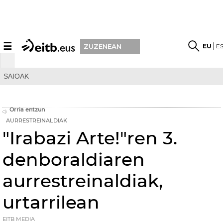
☰
EU
E
ZUZENEAN
SAIOAK
Orria entzun
AURRESTREINALDIAK
"Irabazi Arte!"ren 3.
denboraldiaren
aurrestreinaldiak,
urtarrilean
EITB MEDIA