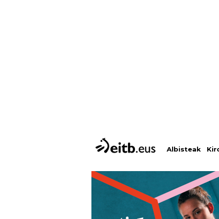
Albisteak
Kir