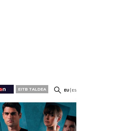
EITB TALDEA
EU
ES