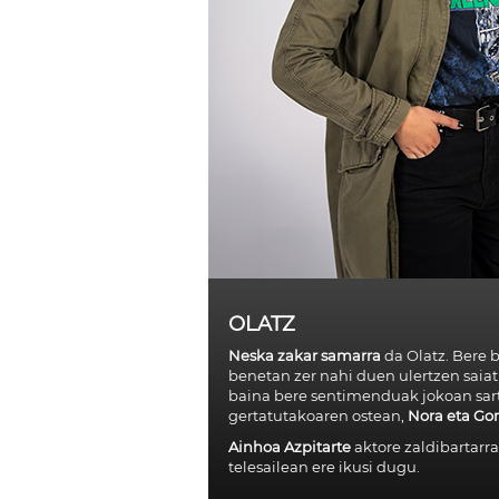
OLATZ
Neska zakar samarra
da Olatz. Bere 
benetan zer nahi duen ulertzen saia
baina bere sentimenduak jokoan sart
gertatutakoaren ostean,
Nora eta Go
Ainhoa Azpitarte
aktore zaldibartarr
telesailean ere ikusi dugu.