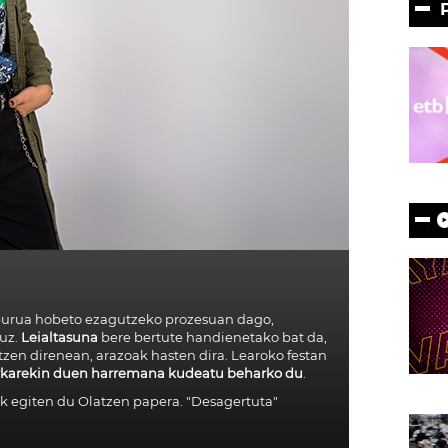
burua hobeto ezagutzeko prozesuan dago,
tuz.
Leialtasuna
bere bertute handienetako bat da,
zen direnean, arazoak hasten dira. Learoko festan
rkarekin duen harremana kudeatu beharko du
.
ak egiten du Olatzen papera. "Desagertuta"