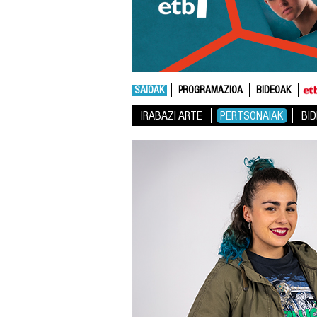
SAIOAK
PROGRAMAZIOA
BIDEOAK
IRABAZI ARTE
PERTSONAIAK
BI