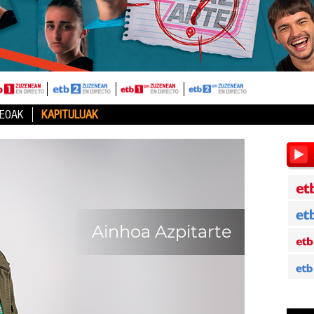
DEOAK
KAPITULUAK
Ainhoa Azpitarte