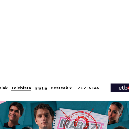
ZUZENEAN
Telebista
Besteak
olak
Irratia