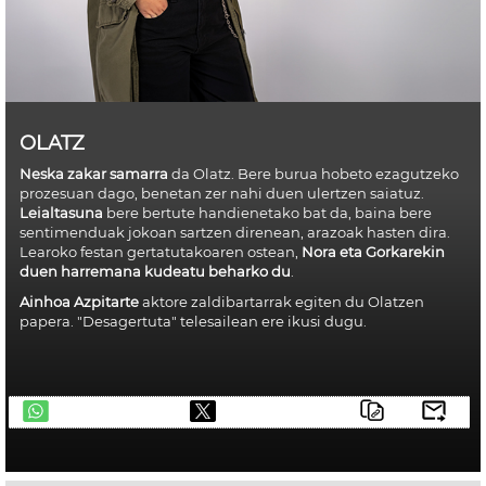
OLATZ
Neska zakar samarra
da Olatz. Bere burua hobeto ezagutzeko
prozesuan dago, benetan zer nahi duen ulertzen saiatuz.
Leialtasuna
bere bertute handienetako bat da, baina bere
sentimenduak jokoan sartzen direnean, arazoak hasten dira.
Learoko festan gertatutakoaren ostean,
Nora eta Gorkarekin
duen harremana kudeatu beharko du
.
Ainhoa Azpitarte
aktore zaldibartarrak egiten du Olatzen
papera. "Desagertuta" telesailean ere ikusi dugu.
telegram