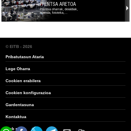
PRENTSA ARETOA
Prentsa oharrak, deialdiak,
agenda, fototeka,…
© EITB - 2026
Pribatutasun Ataria
Lege Oharra
Cookien erabilera
Cookien konfigurazioa
Gardentasuna
Kontaktua
Web mapa