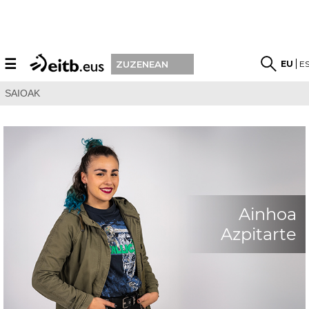
☰
EU
E
ZUZENEAN
SAIOAK
Ainhoa
Azpitarte