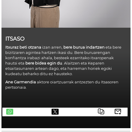
ITSASO
Itxuraz beti otzana
izan arren,
bere burua indartzen
eta bere
bizitzaren agintea hartzen ikasi du. Bere buruarengan
konfiantza irabazi ahala, besteek ezarritako itxaropenak
hautsi eta
bere bidea egin du
. Alaitzen eta Keparen
etsaitasunaren artean dago, eta harreman horiek egoki
kudeatu beharko ditu ez hausteko.
Ane Garmendia
aktore oiartzuarrak antzezten du Itsasoren
pertsonaia.
telegram