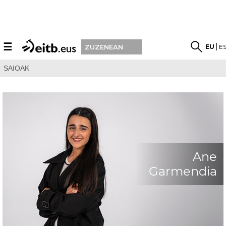
☰
EU
E
ZUZENEAN
SAIOAK
Ane
Garmendia