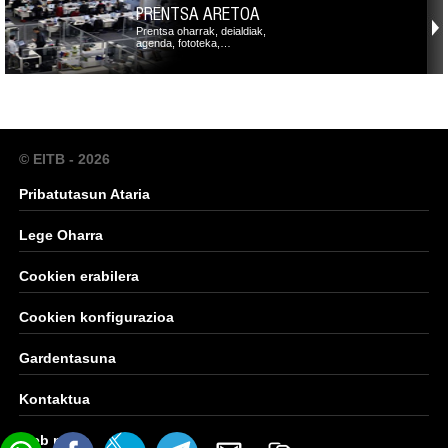
PRENTSA ARETOA
Prentsa oharrak, deialdiak,
agenda, fototeka,…
© EITB - 2026
Pribatutasun Ataria
Lege Oharra
Cookien erabilera
Cookien konfigurazioa
Gardentasuna
Kontaktua
Web mapa