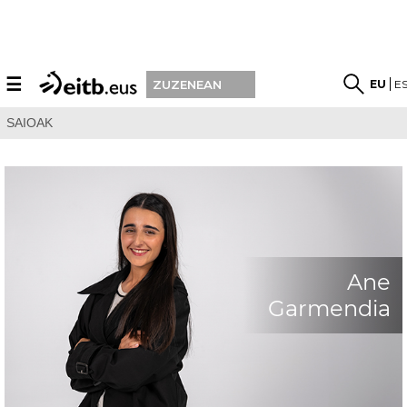
☰
EU
E
ZUZENEAN
SAIOAK
Ane
Garmendia