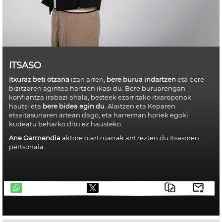
ITSASO
Itxuraz beti otzana
izan arren,
bere burua indartzen
eta bere
bizitzaren agintea hartzen ikasi du. Bere buruarengan
konfiantza irabazi ahala, besteek ezarritako itxaropenak
hautsi eta
bere bidea egin du
. Alaitzen eta Keparen
etsaitasunaren artean dago, eta harreman horiek egoki
kudeatu beharko ditu ez hausteko.
Ane Garmendia
aktore oiartzuarrak antzezten du Itsasoren
pertsonaia.
telegram