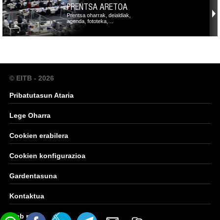
PRENTSA ARETOA
Prentsa oharrak, deialdiak,
agenda, fototeka,…
© EITB - 2026
Pribatutasun Ataria
Lege Oharra
Cookien erabilera
Cookien konfigurazioa
Gardentasuna
Kontaktua
Web mapa