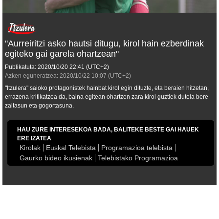
''Aurreiritzi asko hautsi ditugu, kirol hain ezberdinak
egiteko gai garela ohartzean''
Publikatuta:
2020/10/20
22:41
(UTC+2)
Azken eguneratzea:
2020/10/22
10:07
(UTC+2)
"Itzulera" saioko protagonistek hainbat kirol egin dituzte, eta beraien hitzetan,
errazena kritikatzea da, baina egitean ohartzen zara kirol guztiek dutela bere
zaltasun eta gogortasuna.
HAU ZURE INTERESEKOA BADA, BALITEKE BESTE GAI HAUEK
ERE IZATEA
Kirolak
Euskal Telebista
Programazioa telebista
Gaurko bideo ikusienak
Telebistako Programazioa