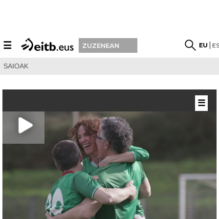
☰
EU
E
ZUZENEAN
SAIOAK
☰