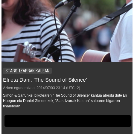
STARS. IZARRAK KALEAN
Eli eta Dani: 'The Sound of Silence'
Azken eguneratzea:
2014/07/03
23:14
(UTC+2)
Simon & Garfunkel bikotearen "The Sound of Silence" kantua abestu dute Eli
Huegun eta Daniel Gimenezek, "Stas. Izarrak Kalean" saioaren bigarren
finalerdian.