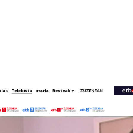
ZUZENEAN
Telebista
Besteak
olak
Irratia