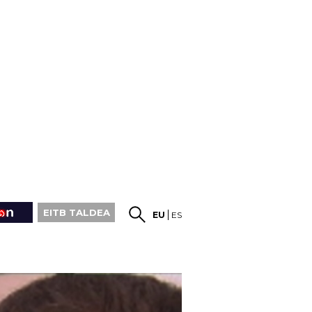
EITB TALDEA
EU
ES