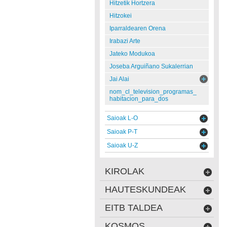
Hitzetik Hortzera
Hitzokei
Iparraldearen Orena
Irabazi Arte
Jateko Modukoa
Joseba Arguiñano Sukalerrian
Jai Alai
nom_cl_television_programas_
habitacion_para_dos
Saioak L-O
Saioak P-T
Saioak U-Z
KIROLAK
HAUTESKUNDEAK
EITB TALDEA
KOSMOS