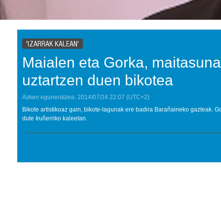
'IZARRAK KALEAN'
Maialen eta Gorka, maitasuna
uztartzen duen bikotea
Azken eguneratzea:
2014/07/24
22:07
(UTC+2)
Bikote artistikoaz gain, bikote-lagunak ere badira Barañaineko gazteak. 
dute Iruñerriko kaleetan.