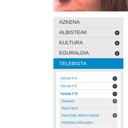
AZKENA
ALBISTEAK
KULTURA
EGURALDIA
TELEBISTA
Saioak 0-9
Saioak A-E
Saioak F-K
Go!azen
Harri Herri
Herri txiki, Infernu Handi
Historias a Bocados