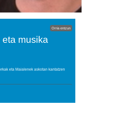
Orria entzun
 eta musika
Gorkak eta Maialenek askotan kantatzen