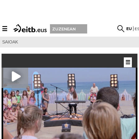
☰
EU
E
ZUZENEAN
SAIOAK
☰