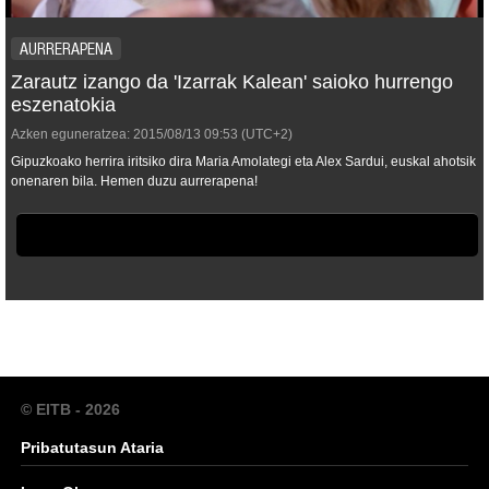
AURRERAPENA
Zarautz izango da 'Izarrak Kalean' saioko hurrengo
eszenatokia
Azken eguneratzea:
2015/08/13
09:53
(UTC+2)
Gipuzkoako herrira iritsiko dira Maria Amolategi eta Alex Sardui, euskal ahotsik
onenaren bila. Hemen duzu aurrerapena!
© EITB - 2026
Pribatutasun Ataria