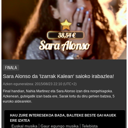
FINALA
Sara Alonso da 'Izarrak Kalean' saioko irabazlea!
Azken eguneratzea:
2015/08/23
22:10
(UTC+2)
Final handian, Nahia Martinez eta Sara Alonso izan dira norgehiagoka.
Azkenean, gutxigatik izan bada ere, Sarak lortu du diru gehien batzea, 5
euroko aldearekin.
HAU ZURE INTERESEKOA BADA, BALITEKE BESTE GAI HAUEK
ERE IZATEA
Euskal musika
Gaur egungo musika
Telebista