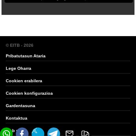
© EITB - 2026
Pribatutasun Ataria
Lege Oharra
Cookien erabilera
Cookien konfigurazioa
Gardentasuna
Kontaktua
Web mapa