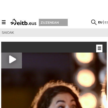
☰
EU
E
ZUZENEAN
SAIOAK
☰