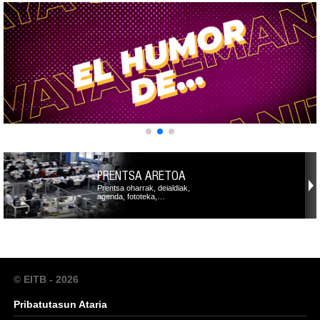
PRENTSA ARETOA
Prentsa oharrak, deialdiak,
agenda, fototeka,…
© EITB - 2026
Pribatutasun Ataria