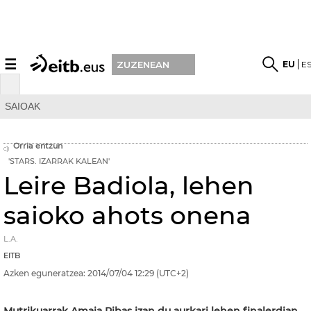
☰
EU
E
ZUZENEAN
SAIOAK
Orria entzun
'STARS. IZARRAK KALEAN'
Leire Badiola, lehen
saioko ahots onena
L.A.
EITB
Azken eguneratzea:
2014/07/04
12:29
(UTC+2)