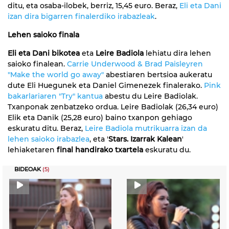
ditu, eta osaba-ilobek, berriz, 15,45 euro. Beraz,
Eli eta Dani
izan dira bigarren finalerdiko irabazleak
.
Lehen saioko finala
Eli eta Dani bikotea
eta
Leire Badiola
lehiatu dira lehen
saioko finalean.
Carrie Underwood & Brad Paisleyren
"Make the world go away"
abestiaren bertsioa aukeratu
dute Eli Huegunek eta Daniel Gimenezek finalerako.
Pink
bakarlariaren "Try" kantua
abestu du Leire Badiolak.
Txanponak zenbatzeko ordua. Leire Badiolak (26,34 euro)
Elik eta Danik (25,28 euro) baino txanpon gehiago
eskuratu ditu. Beraz,
Leire Badiola mutrikuarra izan da
lehen saioko irabazlea
, eta '
Stars. Izarrak Kalean
'
lehiaketaren
final handirako txartela
eskuratu du.
BIDEOAK
(5)