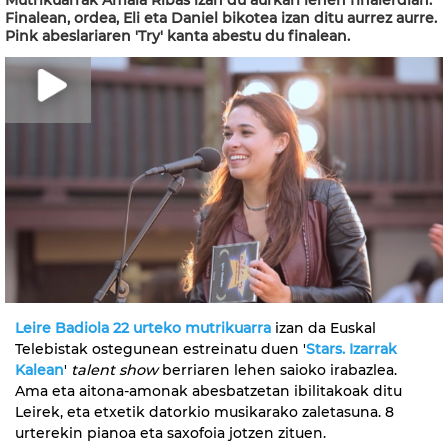
Mutrikuarrak Amaia Ribas izan du aurkari lehen finalerdian.
Finalean, ordea, Eli eta Daniel bikotea izan ditu aurrez aurre.
Pink abeslariaren 'Try' kanta abestu du finalean.
Leire Badiola 22 urteko mutrikuarra
izan da Euskal
Telebistak ostegunean estreinatu duen '
Stars. Izarrak
Kalean
'
talent show
berriaren lehen saioko irabazlea.
Ama eta aitona-amonak abesbatzetan ibilitakoak ditu
Leirek, eta etxetik datorkio musikarako zaletasuna. 8
urterekin pianoa eta saxofoia jotzen zituen.