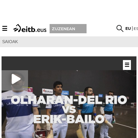
☰
EU
E
ZUZENEAN
SAIOAK
☰