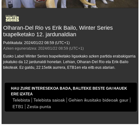
Olharan-Del Rio vs Erik Bailo, Winter Series
txapelketako 12. jardunaldian
Publikatuta:
2024/01/22
08:59
(UTC+1)
Azken eguneratzea:
2024/01/22
08:59
(UTC+1)
Eusko Label Winter Series txapelketako ligaxkako azken partida erabakigarria
jokatuko da 12 jardunaldi honetan. Lehian, Olharan-Del Rio eta Erik-Bailo
bikoteak. Ez galdu, 22:15etik aurrera, ETB1en eta eitb.eus atarian.
HAU ZURE INTERESEKOA BADA, BALITEKE BESTE GAI HAUEK
ERE IZATEA
Telebista
Telebista saioak
Gehien ikusitako bideoak gaur
ETB1
Zesta-punta