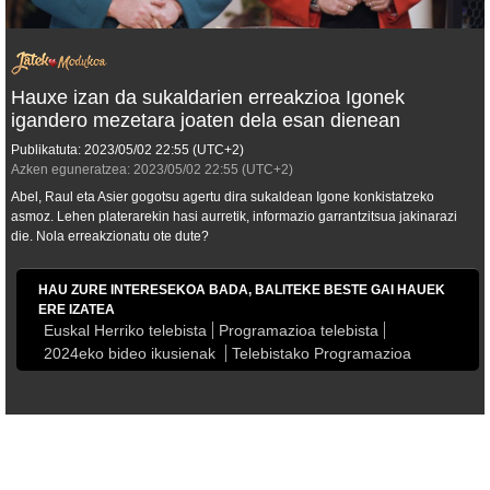
Hauxe izan da sukaldarien erreakzioa Igonek
igandero mezetara joaten dela esan dienean
Publikatuta:
2023/05/02
22:55
(UTC+2)
Azken eguneratzea:
2023/05/02
22:55
(UTC+2)
Abel, Raul eta Asier gogotsu agertu dira sukaldean Igone konkistatzeko
asmoz. Lehen platerarekin hasi aurretik, informazio garrantzitsua jakinarazi
die. Nola erreakzionatu ote dute?
HAU ZURE INTERESEKOA BADA, BALITEKE BESTE GAI HAUEK
ERE IZATEA
Euskal Herriko telebista
Programazioa telebista
2024eko bideo ikusienak
Telebistako Programazioa