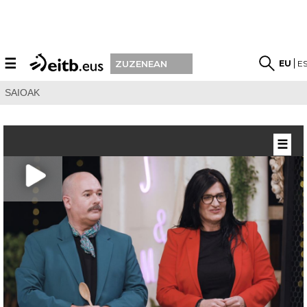
☰
EU
E
ZUZENEAN
SAIOAK
☰