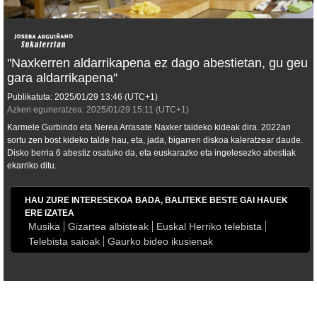
''Naxkerren aldarrikapena ez dago abestietan, gu geu
gara aldarrikapena''
Publikatuta:
2025/01/29
13:46
(UTC+1)
Azken eguneratzea:
2025/01/29
15:11
(UTC+1)
Karmele Gurbindo eta Nerea Arrasate Naxker taldeko kideak dira. 2022an
sortu zen bost kideko talde hau, eta, jada, bigarren diskoa kaleratzear daude.
Disko berria 6 abestiz osatuko da, eta euskarazko eta ingelesezko abestiak
ekarriko ditu.
HAU ZURE INTERESEKOA BADA, BALITEKE BESTE GAI HAUEK
ERE IZATEA
Musika
Gizartea albisteak
Euskal Herriko telebista
Telebista saioak
Gaurko bideo ikusienak