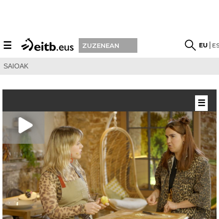
☰
EU
E
ZUZENEAN
SAIOAK
☰