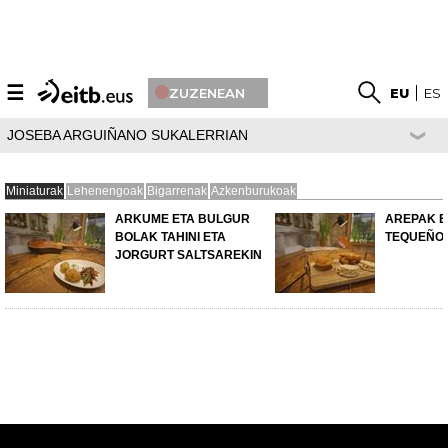
☰
ZUZENEAN
EU
ES
JOSEBA ARGUIÑANO SUKALERRIAN
Miniaturak
Lehenengoak
Bigarrenak
Azkenburukoak
ARKUME ETA BULGUR
AREPAK E
BOLAK TAHINI ETA
TEQUEÑO
JORGURT SALTSAREKIN