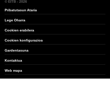
© EITB - 2026
Pribatutasun Ataria
Lege Oharra
Cookien erabilera
Cookien konfigurazioa
Gardentasuna
Kontaktua
Web mapa