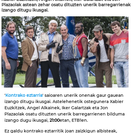
Plazaolak astean zehar osatu dituzten unerik barregarrienak
izango ditugu ikusgai.
'
Kontrako eztarria
' saioaren unerik onenak gaur gauean
izango ditugu ikusgai. Astelehenetik ostegunera Xabier
Euzkitzek, Angel Alkainek, Iker Galartzak eta Jon
Plazaolak osatu dituzten unerik barregarrienen bilduma
izango dugu ikusgai,
21:00
etan, ETB1en.
Ez galdu kontrako eztarritik joan zaizkigun albisteak,