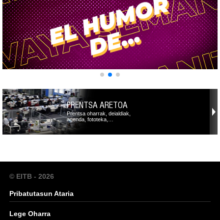
PRENTSA ARETOA
Prentsa oharrak, deialdiak,
agenda, fototeka,…
© EITB - 2026
Pribatutasun Ataria
Lege Oharra