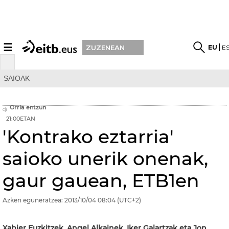
☰
EU
E
ZUZENEAN
SAIOAK
Orria entzun
21:00ETAN
'Kontrako eztarria'
saioko unerik onenak,
gaur gauean, ETB1en
Azken eguneratzea:
2013/10/04
08:04
(UTC+2)
Xabier Euzkitzek, Angel Alkainek, Iker Galartzak eta Jon