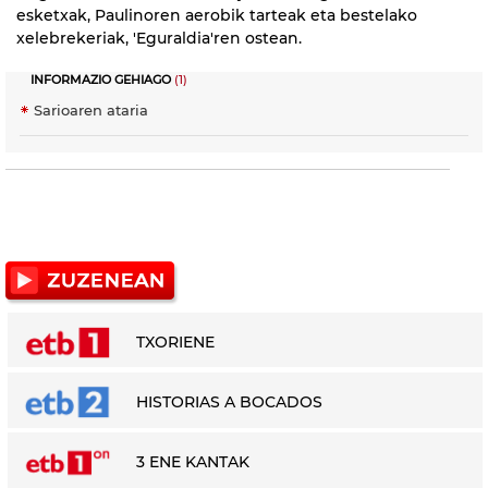
esketxak, Paulinoren aerobik tarteak eta bestelako
xelebrekeriak, 'Eguraldia'ren ostean.
INFORMAZIO GEHIAGO
(1)
Sarioaren ataria
TXORIENE
HISTORIAS A BOCADOS
3 ENE KANTAK