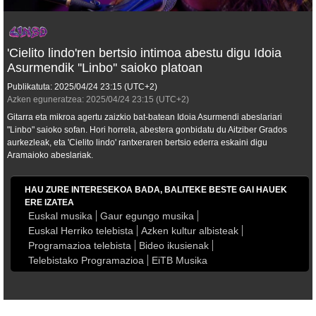
'Cielito lindo'ren bertsio intimoa abestu digu Idoia
Asurmendik ''Linbo'' saioko platoan
Publikatuta:
2025/04/24
23:15
(UTC+2)
Azken eguneratzea:
2025/04/24
23:15
(UTC+2)
Gitarra eta mikroa agertu zaizkio bat-batean Idoia Asurmendi abeslariari
"Linbo" saioko sofan. Hori horrela, abestera gonbidatu du Aitziber Grados
aurkezleak, eta 'Cielito lindo' rantxeraren bertsio ederra eskaini digu
Aramaioko abeslariak.
HAU ZURE INTERESEKOA BADA, BALITEKE BESTE GAI HAUEK
ERE IZATEA
Euskal musika
Gaur egungo musika
Euskal Herriko telebista
Azken kultur albisteak
Programazioa telebista
Bideo ikusienak
Telebistako Programazioa
EiTB Musika