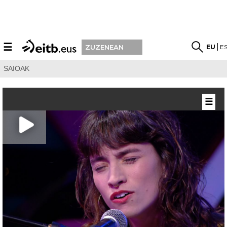
☰
EU
E
ZUZENEAN
SAIOAK
☰