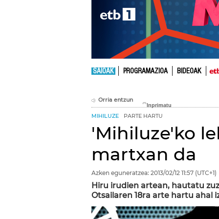
SAIOAK
PROGRAMAZIOA
BIDEOAK
Orria entzun
MIHILUZE
PARTE HARTU
'Mihiluze'ko l
martxan da
Azken eguneratzea:
2013/02/12
11:57
(UTC+1)
Hiru irudien artean, hautatu zuz
Otsailaren 18ra arte hartu ahal