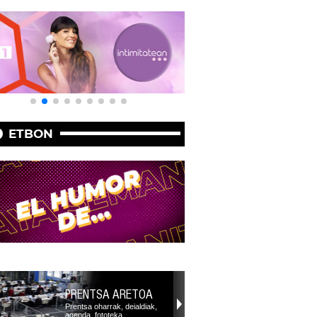
ETBON
PRENTSA ARETOA
Prentsa oharrak, deialdiak,
agenda, fototeka,…