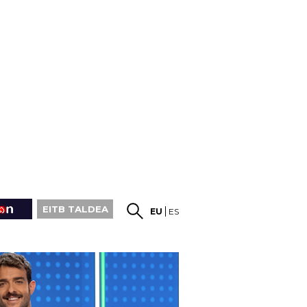
EITB TALDEA
EU
ES