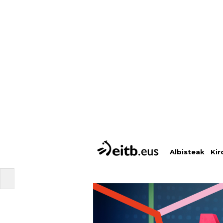
Albisteak
Kir