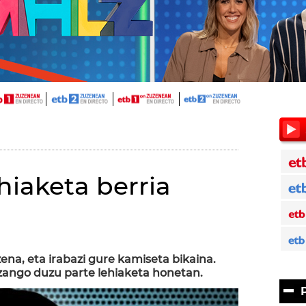
ehiaketa berria
ena, eta irabazi gure kamiseta bikaina.
 izango duzu parte lehiaketa honetan.