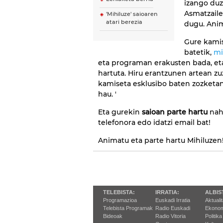
izango duz
Asmatzaile
'Mihiluze' saioaren
atari berezia
dugu. Anim
Gure kamis
batetik,
mi
eta programan erakusten bada, et
hartuta. Hiru erantzunen artean z
kamiseta esklusibo baten zozketan
hau. '
Eta gurekin
saioan parte hartu
nahi
telefonora edo idatzi email bat!
Animatu eta parte hartu Mihiluzen
TELEBISTA:
IRRATIA:
ALBIS
Programazioa
Euskadi Irratia
Aktuali
Telebista Programak
Radio Euskadi
Ekonom
Bideoak
Radio Vitoria
Politika