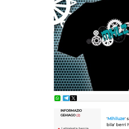
INFORMAZIO
GEHIAGO
(2)
'
Mihiluze
' 
bila' berri
Lehiaketa berria