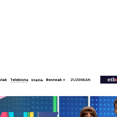
ZUZENEAN
Telebista
Besteak
olak
Irratia