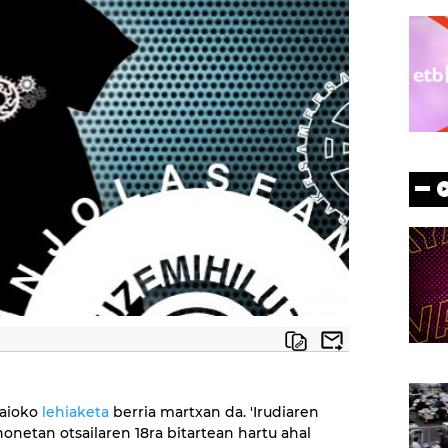
saioko
lehiaketa
berria martxan da. 'Irudiaren
 honetan otsailaren 18ra bitartean hartu ahal