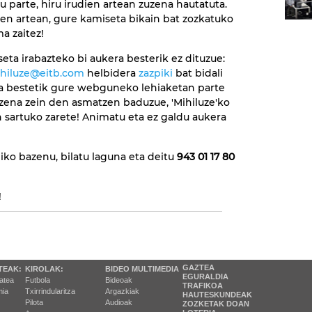
u parte, hiru irudien artean zuzena hautatuta.
en artean, gure kamiseta bikain bat zozkatuko
a zaitez!
eta irabazteko bi aukera besterik ez dituzue:
hiluze@eitb.com
helbidera
zazpiki
bat bidali
a bestetik gure webguneko lehiaketan parte
uzena zein den asmatzen baduzue, 'Mihiluze'ko
 sartuko zarete! Animatu eta ez galdu aukera
ko bazenu, bilatu laguna eta deitu
943 01 17 80
!
GAZTEA
TEAK:
KIROLAK:
BIDEO MULTIMEDIA
EGURALDIA
tatea
Futbola
Bideoak
TRAFIKOA
ia
Txirrindularitza
Argazkiak
HAUTESKUNDEAK
Pilota
Audioak
ZOZKETAK DOAN