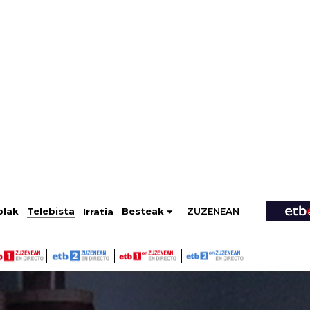
ZUZENEAN
Telebista
Besteak
olak
Irratia