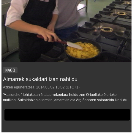
NAGO
Aimarrek sukaldari izan nahi du
Azken eguneratzea:
2014/03/02
13:02
(UTC+1)
'Masterchef' lehiaketan finalaurrekoetara heldu zen Ortuellako 9 urteko
mutikoa. Sukaldatzen aitarekin, amarekin eta Argiñanoren saioarekin ikasi du.