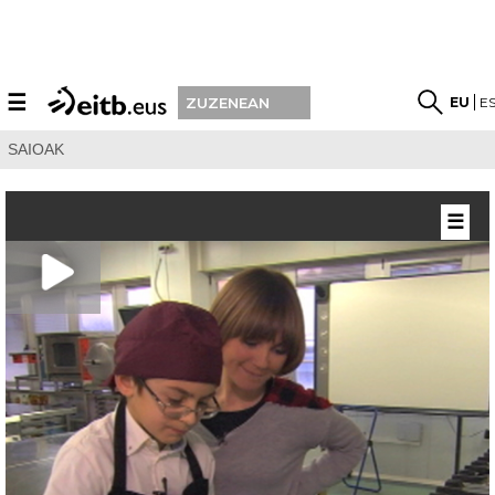
☰
EU
E
ZUZENEAN
SAIOAK
☰