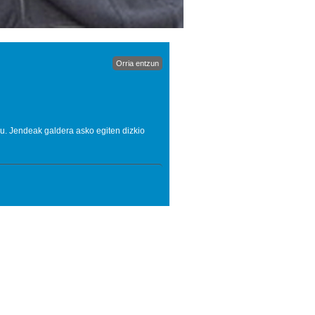
Orria entzun
du. Jendeak galdera asko egiten dizkio