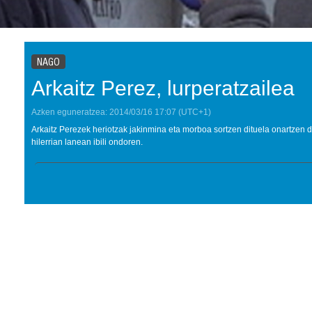
NAGO
Arkaitz Perez, lurperatzailea
Azken eguneratzea:
2014/03/16
17:07
(UTC+1)
Arkaitz Perezek heriotzak jakinmina eta morboa sortzen dituela onartzen 
hilerrian lanean ibili ondoren.