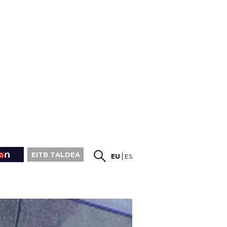
EITB TALDEA
EU
ES