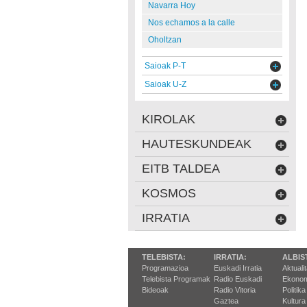
Navarra Hoy
Nos echamos a la calle
Oholtzan
Saioak P-T
Saioak U-Z
KIROLAK
HAUTESKUNDEAK
EITB TALDEA
KOSMOS
IRRATIA
TELEBISTA:
IRRATIA:
ALBIS
Programazioa
Euskadi Irratia
Aktuali
Telebista Programak
Radio Euskadi
Ekonom
Bideoak
Radio Vitoria
Politika
Gaztea
Kultura