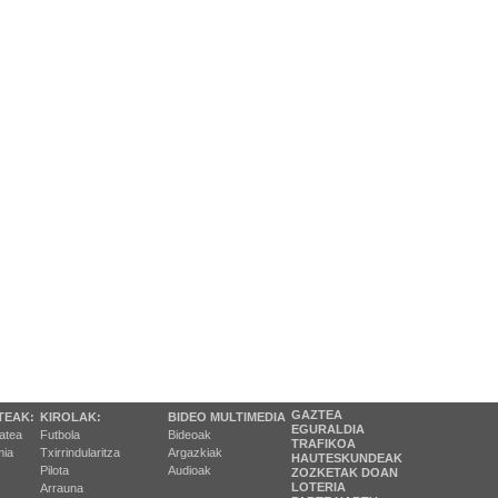
GAZTEA
TEAK:
KIROLAK:
BIDEO MULTIMEDIA
EGURALDIA
tatea
Futbola
Bideoak
TRAFIKOA
ia
Txirrindularitza
Argazkiak
HAUTESKUNDEAK
Pilota
Audioak
ZOZKETAK DOAN
LOTERIA
Arrauna