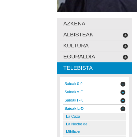
AZKENA
ALBISTEAK
KULTURA
EGURALDIA
TELEBISTA
Saioak 0-9
Saioak A-E
Saioak F-K
Saioak L-O
La Caza
La Noche de...
Mihiluze