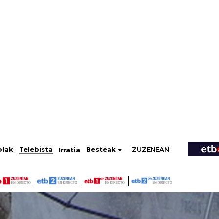
ZUZENEAN
Telebista
Besteak
olak
Irratia