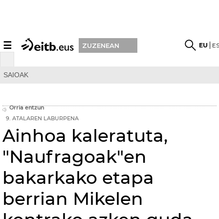
☰
EU
E
ZUZENEAN
SAIOAK
Orria entzun
9. ATALAREN LABURPENA
Ainhoa kaleratuta,
"Naufragoak"en
bakarkako etapa
berrian Mikelen