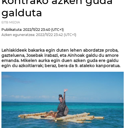
kontrako azken guda
galduta
EITB MEDIA
Publikatuta:
2022/11/22
23:40
(UTC+1)
Azken eguneratzea:
2022/11/22
23:42
(UTC+1)
Lehiakideek bakarka egin duten lehen abordatze proba,
gazteluena, Josebak irabazi, eta Ainhoak galdu du amore
emanda. Mikelen aurka egin duen azken guda ere galdu
egin du azkoitiarrak; beraz, bera da 9. ataleko kanporatua.