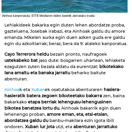
Ainhoa kanporatuta. EITB Mediaren bideo batetik ateratako irudia
Lehiakideek bakarka egin duten lehen abordatze proba,
gazteluena, Josebak irabazi, eta Ainhoak galdu du amore
emanda. Mikelen aurka egin duen azken guda ere galdu
egin du azkoitiarrak; beraz, bera da 9. ataleko kanporatua.
Cayo Terrerora heldu
bezain pronto, naufragoek
ustekabeko bat
jaso dute: bosgarren uhartean, lehiaketa
ezagutzen zuten bezala aldatu da eurentzat;
bikotekako
lana amaitu eta banaka jarraitu
beharko baitute
abenturan.
Ainhoa
k eta
Xuban
ek osatutakoa abenturaren
hasiera-
hasieratik batera zegoen bikoteetako bakarra
zen, baina
bakarkako
etapa berriak lehengusu-lehengusinen
bikotea banatzea lortu du
. Ainhoak bakarrik egin duen
lehenengo proban,
amore eman, eta, etsi-etsian,
abordatzea galdu du
banbu-makilara ezin igota ibili
ondoren.
Xuban lur jota
utzi, eta
abenturan jarraituko