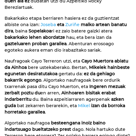
duen ala ez
dudatan utzi du Azpeitiko Rocky
Bereziartuak.
Bakarkako etapa berriaren hasiera ez da guztientzat
albiste ona izan:
Joseba
eta
Zuriñe
malko artean banatu
dira
, baina
Sopelakoa
ri ez zaio batere gaizki atera
bakarkako lehen abordatze
hau, eta bera izan da
gazteluaren proban garailea
. Abenturan erosoago
egoteko aukera eman dio irabazitako sariak.
Naufragoak Cayo Terreron utzi, eta
Cayo Muertora abiatu
da Ainhoa
bere ustekaberako. Bertan,
Mikelek hainbeste
egunetan desiratutakoa
gertatu da:
ez da gehiago
bakarrik egongo
. Algortako naufragoak bere ordurik
txarrenak pasa ditu Cayo Muerton, eta
Ingeren mezuak
zerbait poztu du
en arren,
Ainhoaren bisitak erabat
indarberritu
du. Baina azpeitiarraren agerpenak
azken
guda
bat zekarren berarekin, eta
Mikel
izan da borroka
horretako garailea
.
Algortako naufragoa
besteengana inoiz baino
indartsuago bueltatzeko prest
dago. Nola hartuko dute
Terreron bere etorrera? Zer nolako harrera egingo diote?