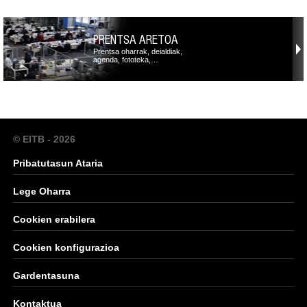
PRENTSA ARETOA
Prentsa oharrak, deialdiak,
agenda, fototeka,…
© EITB - 2026
Pribatutasun Ataria
Lege Oharra
Cookien erabilera
Cookien konfigurazioa
Gardentasuna
Kontaktua