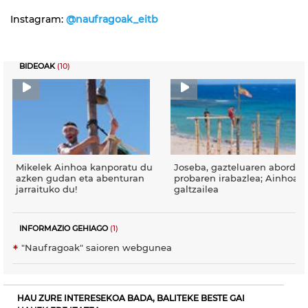
Instagram:
@naufragoak_eitb
BIDEOAK
(10)
Mikelek Ainhoa kanporatu du
Joseba, gazteluaren abordat
azken gudan eta abenturan
probaren irabazlea; Ainhoa,
jarraituko du!
galtzailea
INFORMAZIO GEHIAGO
(1)
"Naufragoak" saioren webgunea
HAU ZURE INTERESEKOA BADA, BALITEKE BESTE GAI