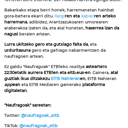
Bakarkako etapa berri honek, harremanetan hainbat
gora-behera ekarri ditu.
Ilargi
ren eta
Xabier
ren arteko
harremana
, adibidez, Arantzazukoaren umorearen
araberakoa izaten da, eta atal honetan,
haserrea izan da
nagusi
beraien artean.
Lurra ukitzeko gero eta gutxiago falta da
, eta
urduritasuna
gero eta gehiago nabarmentzen da
naufragoen artean.
Ez galdu "Naufragoak" ETB1eko
reality
a
asteartero
22:30etatik aurrera ETB1en eta eitb.eus-en
. Gainera,
atal
guztiak ikus ditzakezu
EITB Nahieran
en
, EITB Nahieran
app
ean
eta EITB Mediaren gainerako
plataforma
digitaletan
.
"Naufragoak" sareetan:
Twitter:
@naufragoak_eitb
TikTok:
@naufragoak_eitb