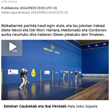
EITB MEDIA
Publikatuta:
2024/09/23
23:55
(UTC+2)
Azken eguneratzea:
2024/09/24
14:42
(UTC+2)
Bizkaitarrek partida irauli egin dute, eta lau jokotan irabazi
diete Necol eta Del Riori. Hartara, Maldonado eta Gordonen
aurka neurtuko dira irailaren 30ean jokatuko den finalean.
1:14
Esteban Gaubekak eta Ibai Perezek
Pala Joko Sopela