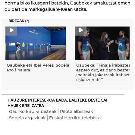
horma biko ikusgarri batekin, Gaubekak amaitutzat eman
du partida markagailua 9-10ean utzita.
BIDEOAK
(2)
Gaubeka eta Ibai Perez, Sopela
Gaubeka: ''Finala irabaztea
Pro finalera
espero dut, ez dago besterik;
Ibairekin jokatzeak irabaztea
eskatzen dit''
HAU ZURE INTERESEKOA BADA, BALITEKE BESTE GAI
HAUEK ERE IZATEA
Gaurko kirol-albisteak
Pilota albisteak
Sopela argazkiak
Euskal Herriko telebista