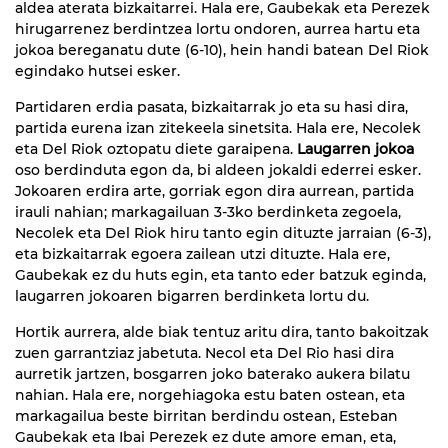
aldea aterata bizkaitarrei. Hala ere, Gaubekak eta Perezek
hirugarrenez berdintzea lortu ondoren, aurrea hartu eta
jokoa bereganatu dute (6-10), hein handi batean Del Riok
egindako hutsei esker.
Partidaren erdia pasata, bizkaitarrak jo eta su hasi dira,
partida eurena izan zitekeela sinetsita. Hala ere, Necolek
eta Del Riok oztopatu diete garaipena.
Laugarren jokoa
oso berdinduta egon da, bi aldeen jokaldi ederrei esker.
Jokoaren erdira arte, gorriak egon dira aurrean, partida
irauli nahian; markagailuan 3-3ko berdinketa zegoela,
Necolek eta Del Riok hiru tanto egin dituzte jarraian (6-3),
eta bizkaitarrak egoera zailean utzi dituzte. Hala ere,
Gaubekak ez du huts egin, eta tanto eder batzuk eginda,
laugarren jokoaren bigarren berdinketa lortu du.
Hortik aurrera, alde biak tentuz aritu dira, tanto bakoitzak
zuen garrantziaz jabetuta. Necol eta Del Rio hasi dira
aurretik jartzen, bosgarren joko baterako aukera bilatu
nahian. Hala ere, norgehiagoka estu baten ostean, eta
markagailua beste birritan berdindu ostean, Esteban
Gaubekak eta Ibai Perezek ez dute amore eman, eta,