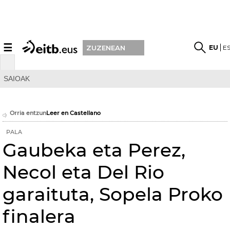
☰
EU
E
ZUZENEAN
SAIOAK
Orria entzun
Leer en Castellano
PALA
Gaubeka eta Perez,
Necol eta Del Rio
garaituta, Sopela Proko
finalera