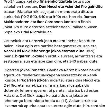
Pro'24 txapelketako
finalerako txartela
lortu dute
astelehen honetan,
Dan Necol eta Asier del Rio gainditu
ostean. Bizkaitarrek lau jokotan menderatu dituzte
aurkariak
(10-7, 5-10, 6-10 eta 9-10)
eta, horrela,
Roman
Maldonadoren eta Iker Gordonen kontrako finala
jokatuko dute datorren astelehenean, irailaren 30ean,
Sopelako Udal Pilotalekuan.
Gaubekak eta Perezek
joko eta erdi
behar izan dute
haien lekua egin eta partida bereganatzeko. Izan ere,
Necol-Del Riok lehenengo jokoa
eraman dute
(10-7),
baina,
bigarren jokoa
ren erditik aurrera, armintzarra eta
sestaoarra jaun eta jabe izan dira, eta 5-10 irabazi dute.
Bigarren jokoa irabazita, Gaubeka-Perez bikotea baikor
agertu da, finalerako sailkapena eskuratzeko aukerak
ikusita.
Hirugarren jokoa
n indartsu atera dira Necol eta
Del Rio, eta horiek izan dira markagailua zabaldu
dutenak, lehenengoaren bi pareta indartsu bati esker.
Hala ere, Del Riok txapa kolpatu du eta jokoaren
lehenengo berdinketa heldu da (1-1). Akitaniarrak eta
lezamarrak apurka-apurka aurrera egin dute, hiru tantoko