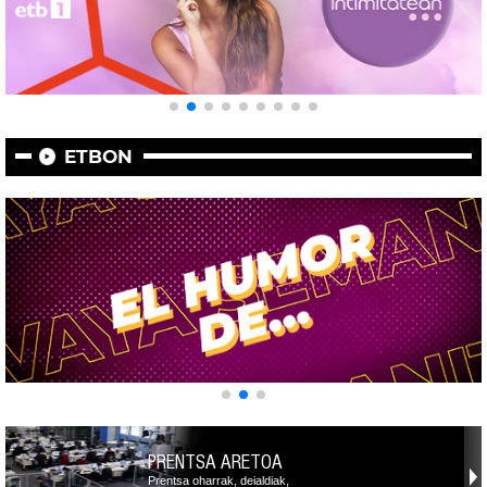
ETBON
PRENTSA ARETOA
Prentsa oharrak, deialdiak,