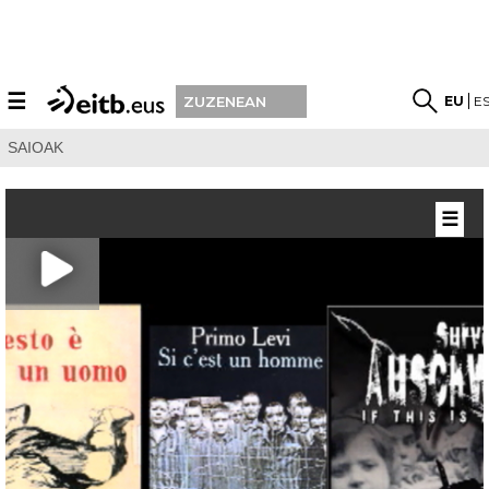
☰
EU
E
ZUZENEAN
SAIOAK
☰