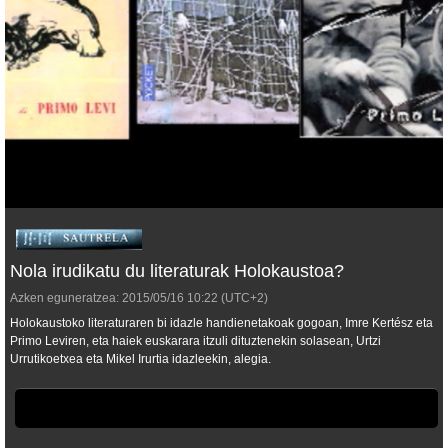
Nola irudikatu du literaturak Holokaustoa?
Azken eguneratzea:
2015/05/16
10:22
(UTC+2)
Holokaustoko literaturaren bi idazle handienetakoak gogoan, Imre Kertész eta
Primo Leviren, eta haiek euskarara itzuli dituztenekin solasean, Urtzi
Urrutikoetxea eta Mikel Irurtia idazleekin, alegia.