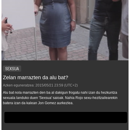
SEXSUA
Zelan marrazten da alu bat?
Azken eguneratzea:
2015/05/21
23:59
(UTC+2)
Alu bat nola marrazten den ba al dakigun frogatu nahi izan du hezkuntza
sexuala landuko duen 'Sexsua' saioak. Nahia Rojo sexu-hezitzailearekin
batera izan da kalean Jon Gomez aurkezlea.