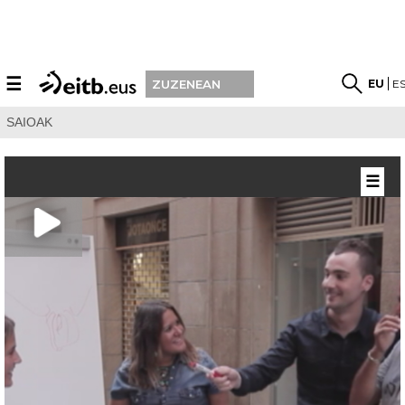
☰
EU
E
ZUZENEAN
SAIOAK
☰