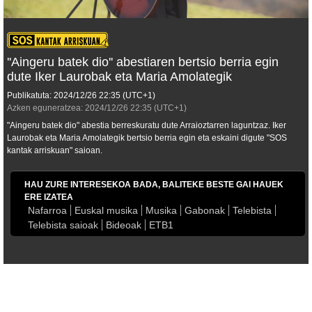
''Aingeru batek dio'' abestiaren bertsio berria egin
dute Iker Laurobak eta Maria Amolategik
Publikatuta:
2024/12/26
22:35
(UTC+1)
Azken eguneratzea:
2024/12/26
22:35
(UTC+1)
"Aingeru batek dio" abestia berreskuratu dute Arraioztarren laguntzaz. Iker
Laurobak eta Maria Amolategik bertsio berria egin eta eskaini digute "SOS
kantak arriskuan" saioan.
HAU ZURE INTERESEKOA BADA, BALITEKE BESTE GAI HAUEK
ERE IZATEA
Nafarroa
Euskal musika
Musika
Gabonak
Telebista
Telebista saioak
Bideoak
ETB1