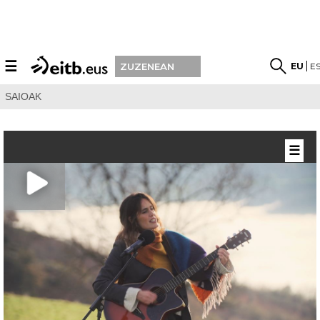
☰
EU
E
ZUZENEAN
SAIOAK
☰