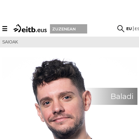
☰
EU
E
ZUZENEAN
SAIOAK
Baladi