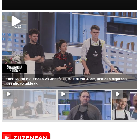
6:32
Oier, Maria eta Eneko vs Jon Iñaki, Baladi eta Jone, finaleko bigarren
desafioko taldeak