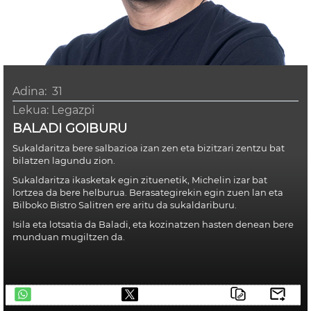
Adina:
31
Lekua:
Legazpi
BALADI GOIBURU
Sukaldaritza bere salbazioa izan zen eta bizitzari zentzu bat
bilatzen lagundu zion.
Sukaldaritza ikasketak egin zituenetik, Michelin izar bat
lortzea da bere helburua. Berasategirekin egin zuen lan eta
Bilboko Bistro Salitren ere aritu da sukaldariburu.
Isila eta lotsatia da Baladi, eta kozinatzen hasten denean bere
munduan mugiltzen da.
telegram