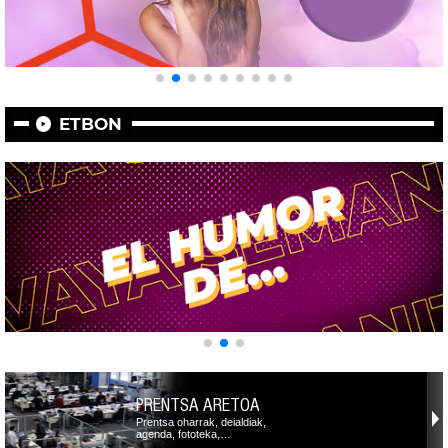
ETBON
PRENTSA ARETOA
Prentsa oharrak, deialdiak,
agenda, fototeka,…