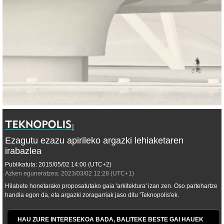
Ezagutu ezazu apirileko argazki lehiaketaren
irabazlea
Publikatuta:
2015/05/02
14:00
(UTC+2)
Azken eguneratzea:
2023/03/02
12:28
(UTC+1)
Hilabete honetarako proposatutako gaia 'arkitektura' izan zen. Oso partehartze
handia egon da, eta argazki zoragarriak jaso ditu 'Teknopolis'ek.
HAU ZURE INTERESEKOA BADA, BALITEKE BESTE GAI HAUEK