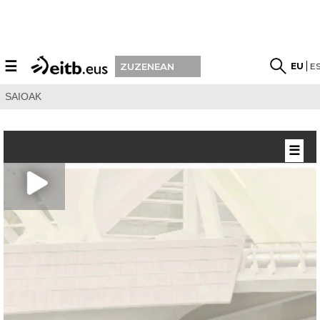
☰
EU
E
ZUZENEAN
SAIOAK
☰