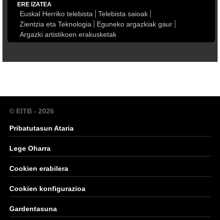
ERE IZATEA
Euskal Herriko telebista
Telebista saioak
Zientzia eta Teknologia
Eguneko argazkiak gaur
Argazki artistikoen erakusketak
© EITB - 2026
Pribatutasun Ataria
Lege Oharra
Cookien erabilera
Cookien konfigurazioa
Gardentasuna