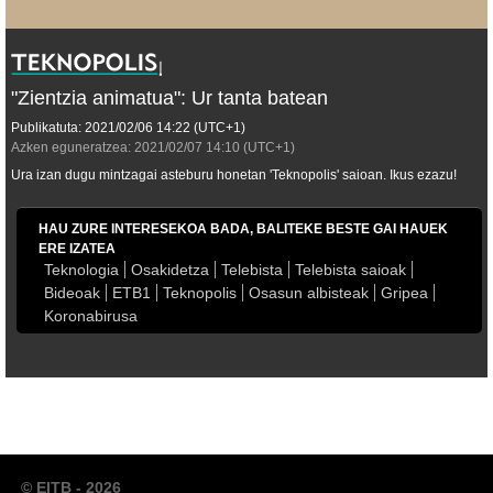
"Zientzia animatua": Ur tanta batean
Publikatuta:
2021/02/06
14:22
(UTC+1)
Azken eguneratzea:
2021/02/07
14:10
(UTC+1)
Ura izan dugu mintzagai asteburu honetan 'Teknopolis' saioan. Ikus ezazu!
HAU ZURE INTERESEKOA BADA, BALITEKE BESTE GAI HAUEK
ERE IZATEA
Teknologia
Osakidetza
Telebista
Telebista saioak
Bideoak
ETB1
Teknopolis
Osasun albisteak
Gripea
Koronabirusa
© EITB - 2026