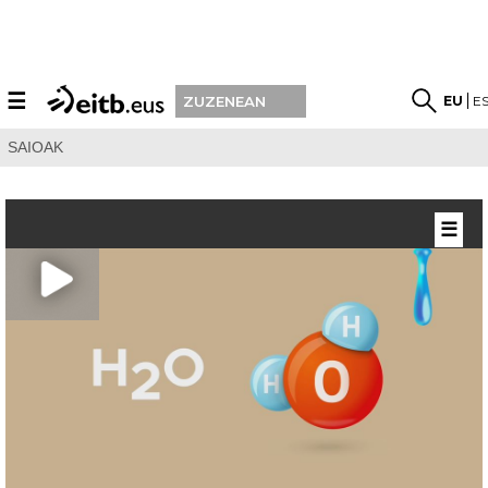
☰
EU
E
ZUZENEAN
SAIOAK
☰