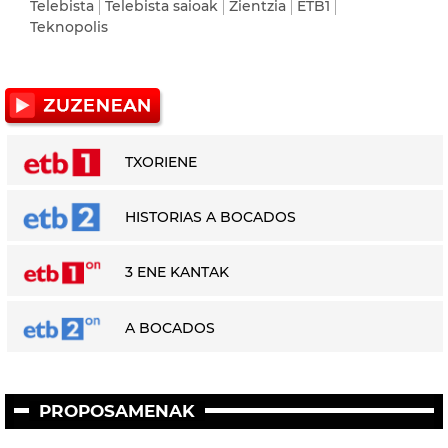
Telebista
Telebista saioak
Zientzia
ETB1
Teknopolis
TXORIENE
HISTORIAS A BOCADOS
3 ENE KANTAK
A BOCADOS
PROPOSAMENAK