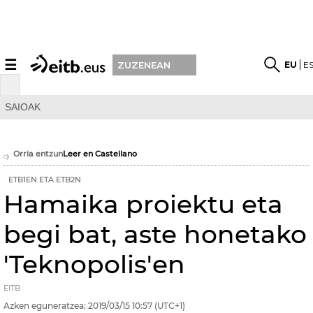
☰
EU
E
ZUZENEAN
SAIOAK
Orria entzun
Leer en Castellano
ETB1EN ETA ETB2N
Hamaika proiektu eta
begi bat, aste honetako
'Teknopolis'en
EITB
Azken eguneratzea:
2019/03/15
10:57
(UTC+1)