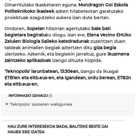
Oinarritutako Ikasketaren eguna.
Mondragon Goi Eskola
Politeknikoko ikasleek
azken hilabeteotan garatutako
proiektuak ezagutzeko aukera izan dute bertan.
Ondoren,
Sopelan
hilzorian agertutako
bale bati
begietara begiratu
ko diogu. Izan ere,
Elena Vecino EHUko
Zelulen Biologia Saileko katedradunak
zuzentzen duen
taldeak animalien begiak aztertzen ditu
giza begia
ulertzeko. Azkenik, eta begiekin jarraituz, gure
ikusmena
zaintzeko aplikazioak
izango dituzte hizpide.
'Teknopolis' larunbatean, 13:30ean,
izango da ikusgai
ETB1en eta eitb.eus-en, eta igandean, ordu berean, ETB2n
eta eitb.eus-en.
INFORMAZIO GEHIAGO
(1)
'Teknpolis' saioaren webgunea
HAU ZURE INTERESEKOA BADA, BALITEKE BESTE GAI
HAUEK ERE IZATEA