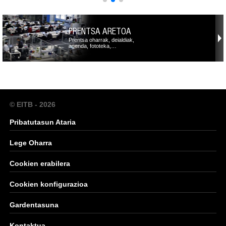
PRENTSA ARETOA
Prentsa oharrak, deialdiak,
agenda, fototeka,…
© EITB - 2026
Pribatutasun Ataria
Lege Oharra
Cookien erabilera
Cookien konfigurazioa
Gardentasuna
Kontaktua