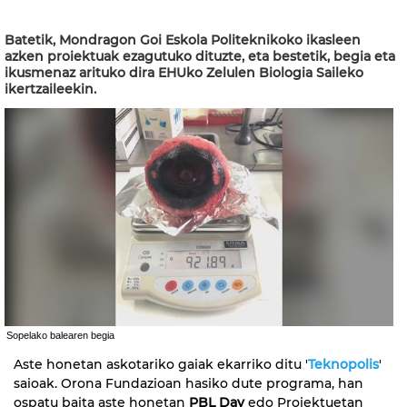
Batetik, Mondragon Goi Eskola Politeknikoko ikasleen
azken proiektuak ezagutuko dituzte, eta bestetik, begia eta
ikusmenaz arituko dira EHUko Zelulen Biologia Saileko
ikertzaileekin.
Sopelako balearen begia
Aste honetan askotariko gaiak ekarriko ditu '
Teknopolis
'
saioak. Orona Fundazioan hasiko dute programa, han
ospatu baita aste honetan
PBL Day
edo Proiektuetan