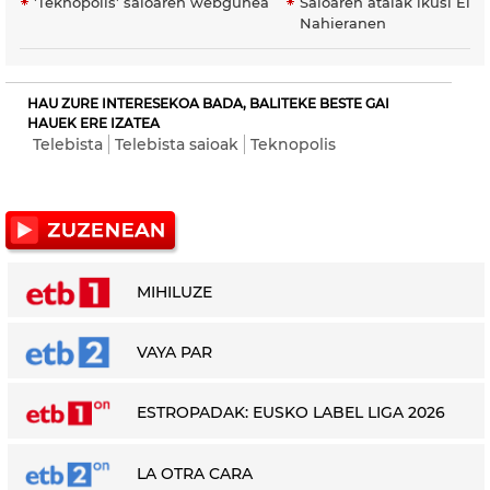
'Teknopolis' saioaren webgunea
Saioaren atalak ikusi EiTB
Nahieranen
HAU ZURE INTERESEKOA BADA, BALITEKE BESTE GAI
HAUEK ERE IZATEA
Telebista
Telebista saioak
Teknopolis
MIHILUZE
VAYA PAR
ESTROPADAK: EUSKO LABEL LIGA 2026
LA OTRA CARA