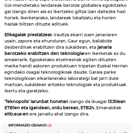
Goi-mendietako landareak berotze globalera egokitzeko
gai izango diren ala ez ikertzeko giltza izan daitezke hazi
horiek. Ikerketarako, landareak lokalizatu eta horien
haziak biltzen dituzte adituek.
Elikagaiak prestatzea
k iraultza ekarri zuen janariaren
usain, zapore eta ehunduran. Gaur egun, baliabide
desberdinak erabiltzen dira sukaldean, eta
janaria
berotzeko erabiltzen den teknologia
ren ikerketak ez du
amaierarik. Egosketako etxetresnak egiten dituzten
marka handi askoren produktuen tripetan Euskal Herrian
egindako osagai teknologikoak daude. Garaia parke
teknologikoan elkarlanerako laborategi bat jarri dute
martxan, sukaldean aritzeko teknologiak eta produktuak
ikertu eta garatzeko.
'Teknopolis'
larunbat honetan
izango da ikusgai
13:30ean
ETB1en eta igandean, ordu berean, ETB2n.
Emanaldiak
eitb.eus-en
ere jarraitu ahal izango dira.
INFORMAZIO GEHIAGO
(2)