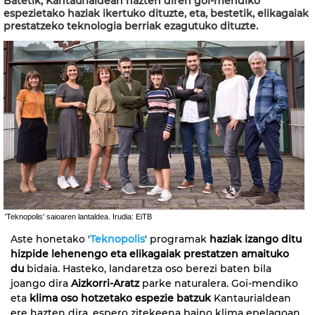
Batetik, Kantaurialdean hazten diren goi-mendiko
espezietako haziak ikertuko dituzte, eta, bestetik, elikagaiak
prestatzeko teknologia berriak ezagutuko dituzte.
'Teknopolis' saioaren lantaldea. Irudia: EiTB
Aste honetako '
Teknopolis
' programak
haziak izango ditu
hizpide lehenengo eta elikagaiak prestatzen amaituko
du
bidaia. Hasteko, landaretza oso berezi baten bila
joango dira
Aizkorri-Aratz
parke naturalera. Goi-mendiko
eta
klima oso hotzetako espezie batzuk
Kantaurialdean
ere hazten dira, espero zitekeena baino klima epelagoan.