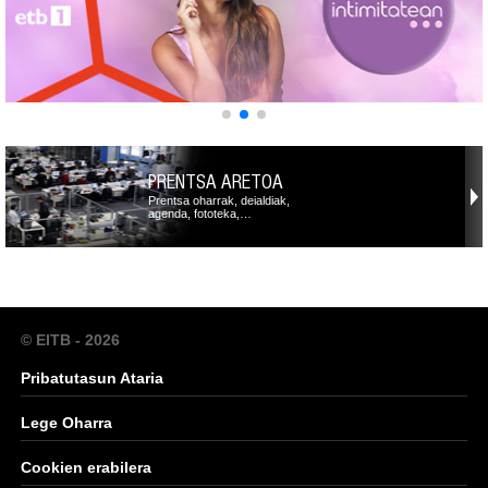
PRENTSA ARETOA
Prentsa oharrak, deialdiak,
agenda, fototeka,…
© EITB - 2026
Pribatutasun Ataria
Lege Oharra
Cookien erabilera