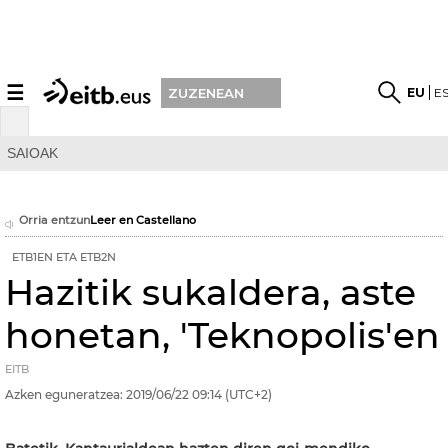
☰
EU
E
ZUZENEAN
SAIOAK
Orria entzun
Leer en Castellano
ETB1EN ETA ETB2N
Hazitik sukaldera, aste
honetan, 'Teknopolis'en
EITB
Azken eguneratzea:
2019/06/22
09:14
(UTC+2)